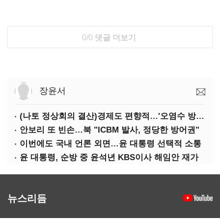
0/0
댓글 더보기
장윤서
(나토 정상회의 결산)경제도 편향적…'오염수 방류'만 용인
안보리 또 빈손…북 "ICBM 발사, 정당한 방어권"
이번에도 국내 언론 외면…윤 대통령 선택적 소통
윤 대통령, 순방 중 윤석년 KBS이사 해임안 재가
뉴스리듬