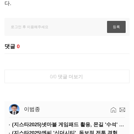
다.
댓글
0
0/0
댓글 더보기
이범종
(지스타2025)넷마블 게임패드 활용, 몬길 '수석' 7대죄 '차석'
(지스타2025)엔씨 '신더시티', 독보적 전투 경험 필요