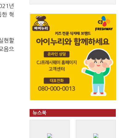
021년
통한 혁
 실현할
 모음으
뉴스북