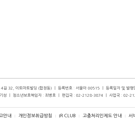
길 32, 이토마토빌딩 (합정동) ㅣ 등록번호 : 서울아 00515 ㅣ 등록일자 및 발행일자 :
성 ㅣ 청소년보호책임자 : 최병호 ㅣ 편집국 : 02-2128-3874 ㅣ 사업국 : 02-21
고안내
개인정보취급방침
IR CLUB
고충처리인제도 안내
서
I
I
I
I