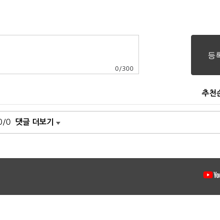
0
/
300
추천
0/0
댓글 더보기