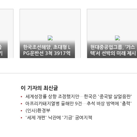
줄
한국조선해양, 초대형 L
현대중공업그룹, ‘가스
기
PG운반선 3척 3917억
텍’서 선박의 미래 제시
원에 수주
이 기자의 최신글
세계성장률 상향 조정했지만…한국은 '중국발 살얼음판'
아프리카돼지열병 올해만 9건…추석 비상 방역에 '총력'
(인사)환경부
'세제 개편' 낙관에 '기금' 궁여지책