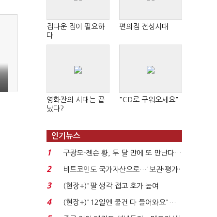
집다운 집이 필요하
편의점 전성시대
다
영화관의 시대는 끝
"CD로 구워오세요"
났다?
인기뉴스
1
구광모-젠슨 황, 두 달 만에 또 만난다…
로봇·AI 등 논...
2
비트코인도 국가자산으로…'보관·평가·
처분' 기준은 ...
3
(현장+)"팔 생각 접고 호가 높여
요"…'덜 똘똘한 한 채' 20...
4
(현장+)"12일엔 물건 다 들어와요"…
빈 매대 채우며 문 연 ...