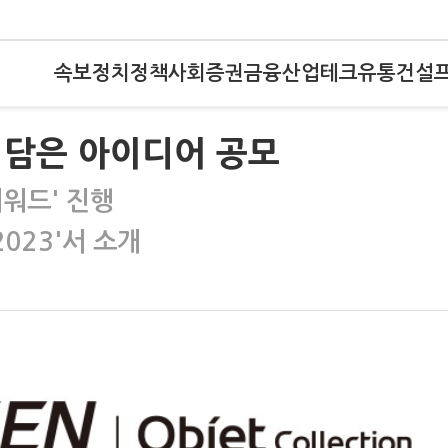
속보
정치
정책
사회
증권
금융
산업
테크
유통
건설
치 담은 아이디어 공모
워드' 진행
2023'서 소개