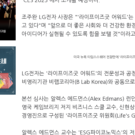
'CES 2023'에서 소개될 예정이다.
조주완 LG전자 사장은 "'라이프이즈굿 어워드'는
고 있다"며 "앞으로 더 좋은 사회와 더 건강한 
아이디어가 실현될 수 있도록 힘을 보탤 것"이라고
미국 뉴욕 타임스스퀘어 전광판에 '라이프이즈굿 어
LG전자는 '라이프이즈굿 어워드'의 전문성과 공
비영리기관 비랩코리아(B Lab Korea)와 공동으
본선 심사는 알렉스 에드먼스(Alex Edmans) 런던
영국 케임브리지 저지 비즈니스 스쿨 교수, 신현상
경영진으로 구성된 '라이프이즈굿 위원회(Life's Go
알렉스 에드먼스 교수는 'ESG파이코노믹스'의 