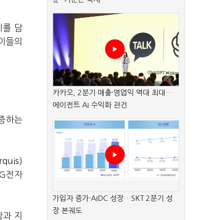
지를 담
 이들의
카카오, 2분기 매출·영업익 역대 최대…
에이전트 AI 수익화 관건
인증하는
uis)
LG전자
가입자 증가·AIDC 성장…SKT 2분기 성
장 본궤도
상과 지