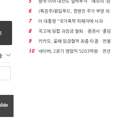
5
중국 이어 대만도 설비투자…메모리 ‘삼
국전쟁’
6
(특징주)윙입푸드, 경영진 주가 부양 의
지에 상한가...
7
이 대통령 "국가폭력 피해자에 사과…
적극적 조사로 진...
8
국고채 담합 과징금 철퇴…증권사 '충당
금 폭탄' 우려...
9
카카오, 올해 임금협약 최종 타결…연봉
6.3% 인상·격려...
10
네이버, 2분기 영업익 5203억원…전년
순
비 0.2% 감소...