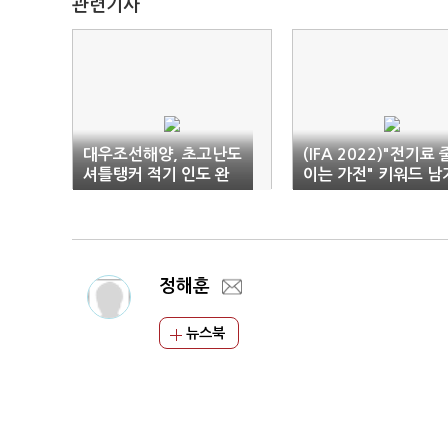
관련기사
대우조선해양, 초고난도
(IFA 2022)"전기료 
셔틀탱커 적기 인도 완
이는 가전" 키워드 남
료
고 폐막
정해훈
뉴스북