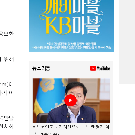
 공모한
기 위해
뉴스리듬
om)에
하게 이
10만달
 전시회
비트코인도 국가자산으로…'보관·평가·처
분' 기준은 숙제