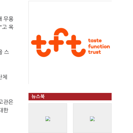
해 무용
"고 목
을 스
단체
뉴스북
보고관은
대한