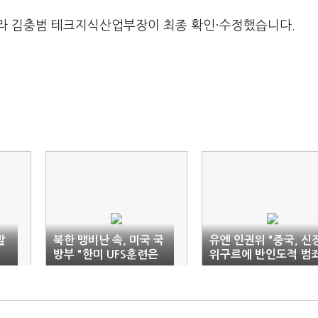
라 김충범 테크지식산업부장이 최종 확인·수정했습니다.
발
북한 맹비난 속, 미국 국
유엔 인권위 "중국, 신
방부 "한미 UFS훈련은
위구르에 반인도적 범
방어 성격"
가능성"