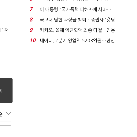
지에 상한가...
7
이 대통령 "국가폭력 피해자에 사과…
적극적 조사로 진...
8
국고채 담합 과징금 철퇴…증권사 '충당
금 폭탄' 우려...
9
AI 해킹 고도화 속 화이트해커 지원 논의 확산…'버그바운티' 재조명
카카오, 올해 임금협약 최종 타결…연봉
6.3% 인상·격려...
10
네이버, 2분기 영업익 5203억원…전년
비 0.2% 감소...
순