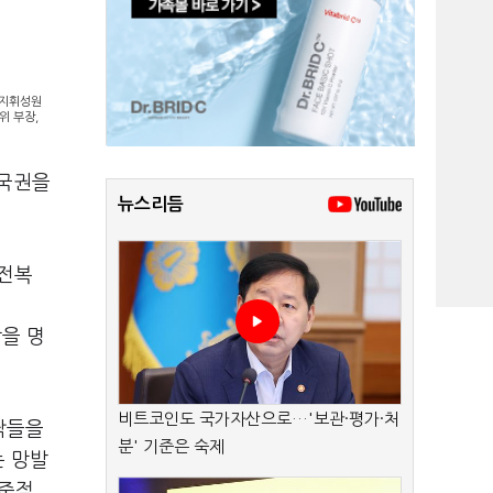
 지휘성원
위 부장,
 국권을
뉴스리듬
 전복
을 명
비트코인도 국가자산으로…'보관·평가·처
짝들을
분' 기준은 숙제
는 망발
준적,