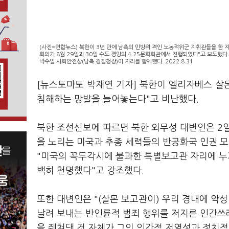
(사진=연합뉴스) 북한이 3년 만에 남측의 민방위 격인 노농적위군 지휘관들을 한 
회의가 8월 29일과 30일 수도 평양의 4·25문화회관에서 진행되였다"고 보도했다.
박수일 사회안전상(남측 경찰청장)이 자리를 함께했다. 2022.8.31
[뉴스토마토 박재연 기자] 북한이 엘리자베스 
침해하는 망발을 늘어놓는다"고 비난했다.
북한 조선신보에 따르면 북한 외무성 대변인은 2
을 노리는 미국과 추종 세력들의 반공화국 인권 
"미국의 꼭두각시에 불과한 특별보고관 자리에 누
백히 천명했다"고 강조했다.
또한 대변인은 "(살몬 보고관이) 우리 경내에 악
날려 보내는 반인륜적 범죄 행위를 저지른 인간쓰
을 줴쳐댄 것 자체가 그의 인간적 저열성과 정치적