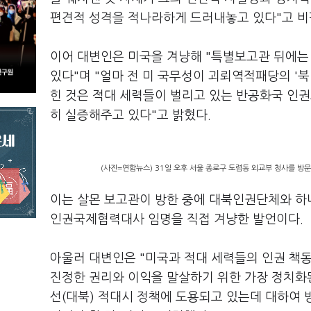
편견적 성격을 적나라하게 드러내놓고 있다"고 비
이어 대변인은 미국을 겨냥해 "특별보고관 뒤에는
있다"며 "얼마 전 미 국무성이 괴뢰역적패당의 '
힌 것은 적대 세력들이 벌리고 있는 반공화국 인
히 실증해주고 있다"고 밝혔다.
(사진=연합뉴스) 31일 오후 서울 종로구 도렴동 외교부 청사를 방문
이는 살몬 보고관이 방한 중에 대북인권단체와 하
인권국제협력대사 임명을 직접 겨냥한 발언이다.
아울러 대변인은 "미국과 적대 세력들의 인권 
진정한 권리와 이익을 말살하기 위한 가장 정치화
선(대북) 적대시 정책에 도용되고 있는데 대하여 