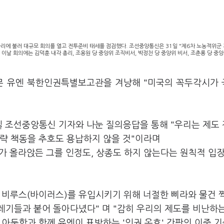
자리에 불러 대규모 회의를 열고 전투준비 태세를 점검했다. 조선중앙통신은 31일 "제6차 노농적위군
 이날 회의에는 김덕훈 내각 총리, 조용원 당 중앙위 조직비서, 박정천 당 중앙위 비서, 조춘룡 당 중앙
살몬 유엔 북한인권특별보고관을 겨냥해 "미국의 꼭두각시가
일 조선중앙통신 기자와 나눈 질의응답을 통해 "우리는 제도
모략 책동을 추호도 용납하지 않을 것"이라며
가 올라앉든 그를 인정도, 상종도 하지 않는다는 원칙적 입장
성 비루스(바이러스)를 유입시키기 위해 너절한 삐라와 물건 
레기들과 붙어 돌아다녔다" 며 "감히 우리의 제도를 비난하
 아둔함과 함께 유엔이 표방하는 '인권 옹호' 간판의 이중 기