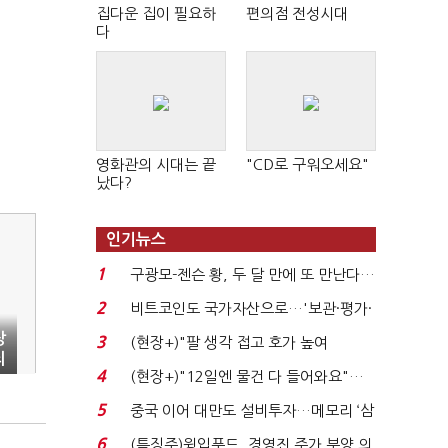
집다운 집이 필요하
편의점 전성시대
다
영화관의 시대는 끝
"CD로 구워오세요"
났다?
인기뉴스
1
구광모-젠슨 황, 두 달 만에 또 만난다…
로봇·AI 등 논...
2
비트코인도 국가자산으로…'보관·평가·
처분' 기준은 ...
장
3
(현장+)"팔 생각 접고 호가 높여
죄
요"…'덜 똘똘한 한 채' 20...
4
(현장+)"12일엔 물건 다 들어와요"…
빈 매대 채우며 문 연 ...
5
중국 이어 대만도 설비투자…메모리 ‘삼
국전쟁’
6
(특징주)윙입푸드, 경영진 주가 부양 의