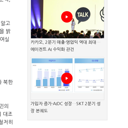
 알고
을 밝
 여실
카카오, 2분기 매출·영업익 역대 최대…
에이전트 AI 수익화 관건
화 북한
가입자 증가·AIDC 성장…SKT 2분기 성
인민의
장 본궤도
의 대조
 철저히