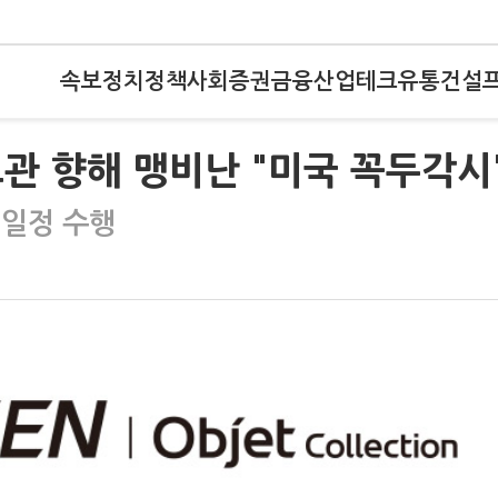
속보
정치
정책
사회
증권
금융
산업
테크
유통
건설
관 향해 맹비난 "미국 꼭두각시
 일정 수행