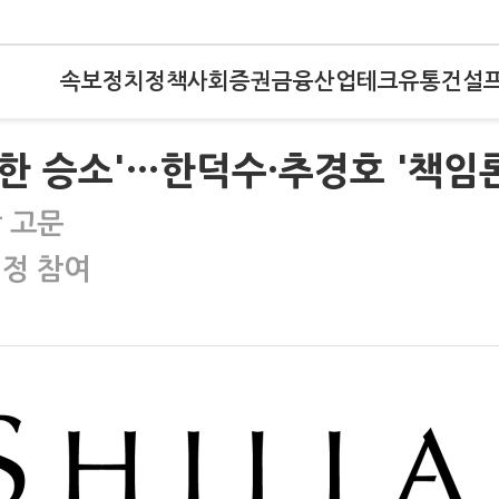
속보
정치
정책
사회
증권
금융
산업
테크
유통
건설
찜한 승소'…한덕수·추경호 '책임론
 고문
결정 참여