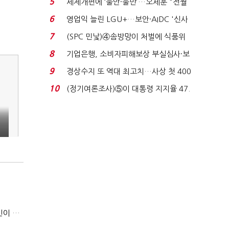
5
세제개편에 ‘불안·불만’…오세훈 "전월
세 구하기 더 ...
6
영업익 늘린 LGU+…보안·AIDC '신사
업 드라이브'...
7
(SPC 민낯)④솜방망이 처벌에 식품위
생법 위반 반복...
8
기업은행, 소비자피해보상 부실심사·보
이스피싱 공시 ...
9
경상수지 또 역대 최고치…사상 첫 400
억달러에 '3% 성...
10
(정기여론조사)⑤이 대통령 지지율 47.
7%…일주일 만에 ...
우리은행 ‘라임 징계’ 소송 변호사비, ‘퇴진’ 손태승 회장 개인이 납부하나