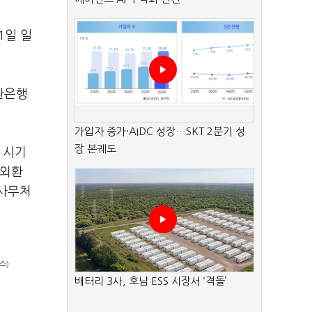
1일 일
환은행
가입자 증가·AIDC 성장…SKT 2분기 성
장 본궤도
 시기
 외환
 사무처
스)
배터리 3사, 호남 ESS 시장서 ‘격돌’