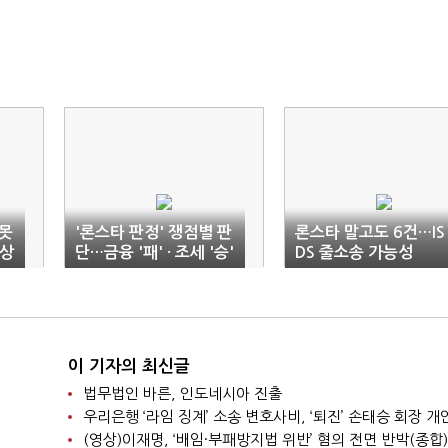
 못
'론스타 판정' 쟁점별 판
론스타 말고도 6건…IS
배상
단…금융 '패' · 조세 '승'
DS 줄소송 가능성
이 기자의 최신글
법무법인 바른, 인도네시아 진출
(영상)이재명, ‘배임·부패방지법 위반’ 혐의 전면 반박(종합)