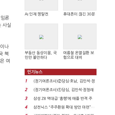
AI 인재 쟁탈전
휴대폰이 끊긴 30분
책임론
는 사실
산이나
부동산 동상이몽, 국
여름철 온열질환 보
국 책
민만 불안하다
험으로 대비
은 여
인기뉴스
1
(정기여론조사)②당심·호남, 김민석-정
청래 '초접전'...
2
(정기여론조사)①당심, 김민석·정청래
'초접전'…대통령 ...
3
삼성 Z8 역대급 ‘흥행’에 애플 반격 주
목…9월 ‘폴...
4
삼전닉스 “주주환원 확대 방안 마련”…
로이터에 성명...