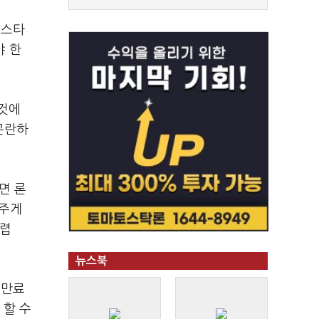
론스타
야 한
 것에
곤란하
면 론
어주게
어렵
뉴스북
 만료
 할 수