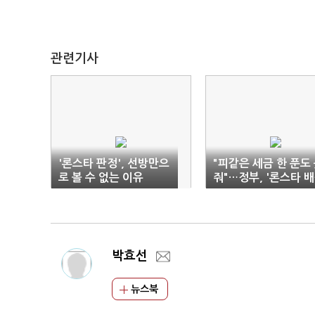
관련기사
'론스타 판정', 선방만으
"피같은 세금 한 푼도
로 볼 수 없는 이유
줘"…정부, '론스타 
결정' 불복 선언
박효선
뉴스북