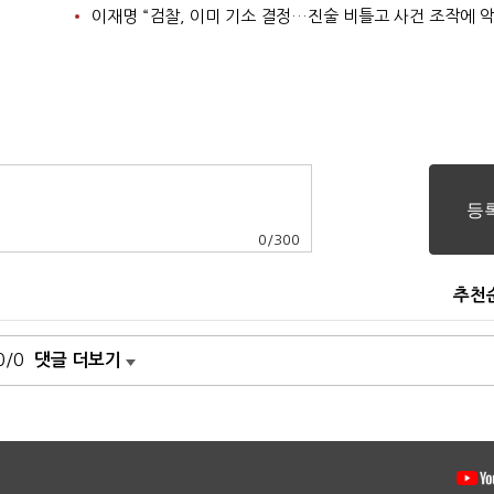
이재명 “검찰, 이미 기소 결정…진술 비틀고 사건 조작에 악
0
/
300
추천
0/0
댓글 더보기