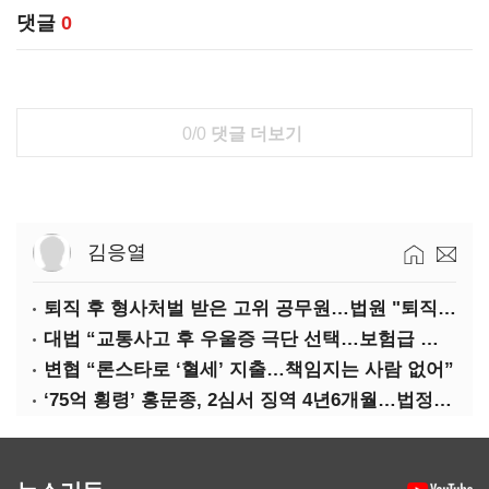
댓글
0
0/0
댓글 더보기
김응열
퇴직 후 형사처벌 받은 고위 공무원…법원 "퇴직수당 환수는 부당"
대법 “교통사고 후 우울증 극단 선택…보험급 지급해야”
변협 “론스타로 ‘혈세’ 지출…책임지는 사람 없어”
‘75억 횡령’ 홍문종, 2심서 징역 4년6개월…법정구속