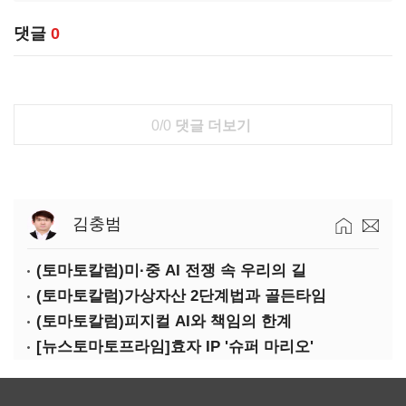
댓글
0
0/0
댓글 더보기
김충범
(토마토칼럼)미·중 AI 전쟁 속 우리의 길
(토마토칼럼)가상자산 2단계법과 골든타임
(토마토칼럼)피지컬 AI와 책임의 한계
[뉴스토마토프라임]효자 IP '슈퍼 마리오'