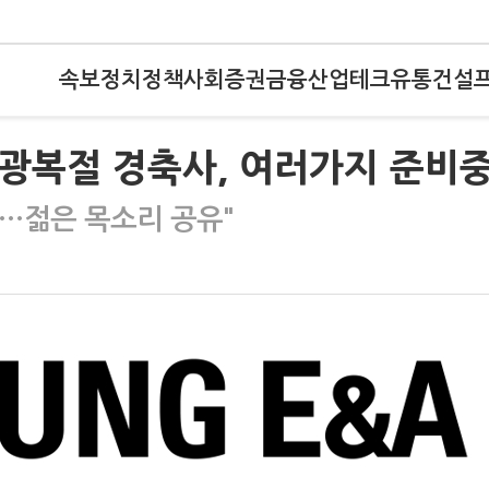
속보
정치
정책
사회
증권
금융
산업
테크
유통
건설
 광복절 경축사, 여러가지 준비중
…젊은 목소리 공유"