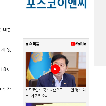
윤 대통
뉴스리듬
 게 없
 내용이
수정 작
비트코인도 국가자산으로…'보관·평가·처
분' 기준은 숙제