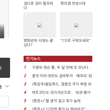
집다운 집이 필요하
편의점 전성시대
다
영화관의 시대는 끝
"CD로 구워오세요"
났다?
인기뉴스
1
구광모-젠슨 황, 두 달 만에 또 만난다…
로봇·AI 등 논...
2
중국 이어 대만도 설비투자…메모리 ‘삼
국전쟁’
3
(특징주)윙입푸드, 경영진 주가 부양 의
순
지에 상한가...
4
비트코인도 국가자산으로…'보관·평가·
처분' 기준은 ...
5
(현장+)"팔 생각 접고 호가 높여
요"…'덜 똘똘한 한 채' 20...
6
(현장+)"12일엔 물건 다 들어와요"…