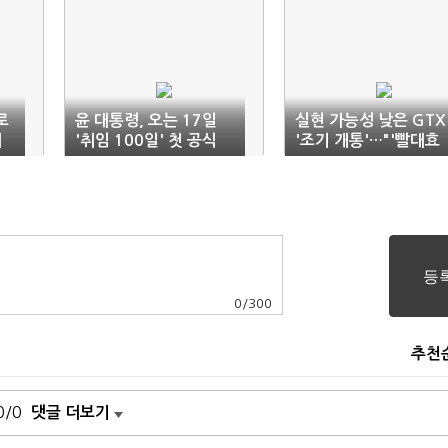
로
윤 대통령, 오는 17일
실현 가능성 낮은 GTX
계
'취임 100일' 첫 공식
'조기 개통'…"'빨대효
기자회견
과' 양극화만 초래할 수
도"
0
/
300
추천
0/0
댓글 더보기