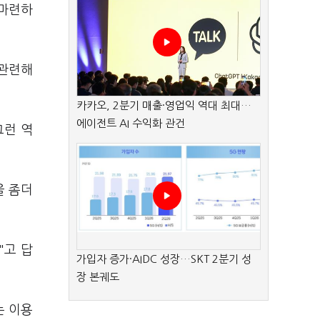
 마련하
 관련해
카카오, 2분기 매출·영업익 역대 최대…
에이전트 AI 수익화 관건
그런 역
을 좀더
"고 답
가입자 증가·AIDC 성장…SKT 2분기 성
장 본궤도
는 이용