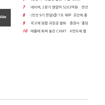
빈 매대 채우며 문 연 ...
7
네이버, 2분기 영업익 5203억원…전년
비 0.2% 감소...
8
(민선 9기 한달)③'7조 채무' 곳간에 충
격…추미애, 20년...
9
국고채 담합 과징금 철퇴…증권사 '충당
금 폭탄' 우려...
10
애플에 퇴짜 놓은 CXMT…K반도체 협
상력 ‘호재’...