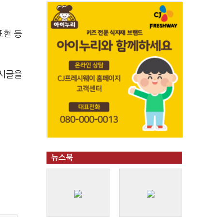
표현 등
게시글을
뉴스북