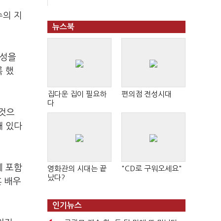
수의 지
뉴스북
효성을
 했
집다운 집이 필요하
편의점 전성시대
다
 것으
돼 있다
에 포함
영화관의 시대는 끝
"CD로 구워오세요"
났다?
혼 배우
인기뉴스