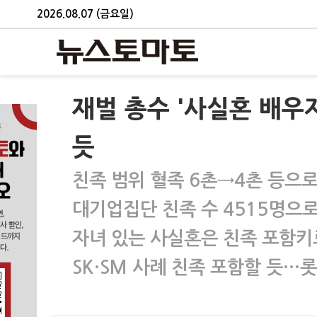
2026.08.07 (금요일)
재벌 총수 '사실혼 배우
듯
친족 범위 혈족 6촌→4촌 등으로
대기업집단 친족 수 4515명으로
자녀 있는 사실혼은 친족 포함키
SK·SM 사례 친족 포함할 듯…