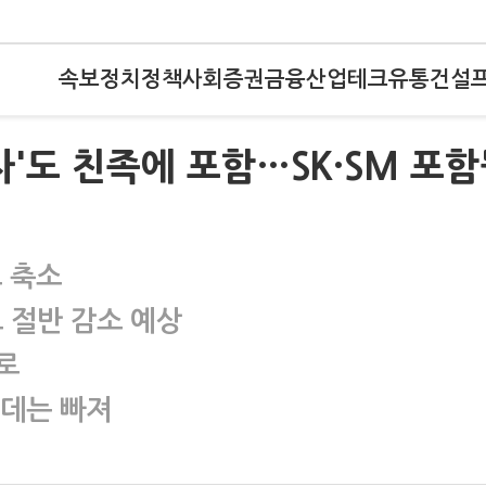
속보
정치
정책
사회
증권
금융
산업
테크
유통
건설
자'도 친족에 포함…SK·SM 포
 축소
 절반 감소 예상
로
롯데는 빠져