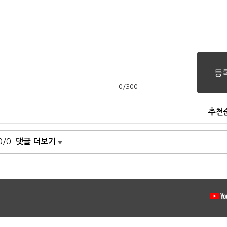
0
/
300
추천
0/0
댓글 더보기