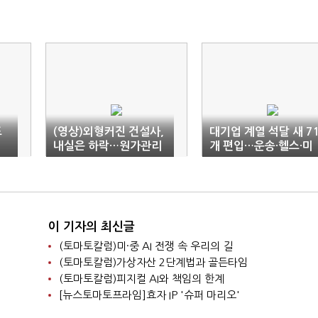
드
(영상)외형커진 건설사,
대기업 계열 석달 새 7
내실은 하락…원가관리
개 편입…운송·헬스·미
'숙제'
용 사업 활발
이 기자의 최신글
(토마토칼럼)미·중 AI 전쟁 속 우리의 길
(토마토칼럼)가상자산 2단계법과 골든타임
(토마토칼럼)피지컬 AI와 책임의 한계
[뉴스토마토프라임]효자 IP '슈퍼 마리오'