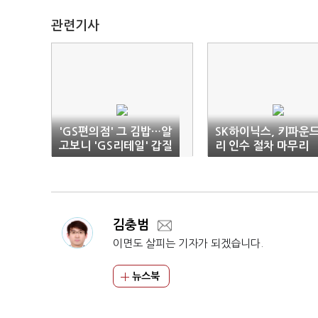
관련기사
'GS편의점' 그 김밥…알
SK하이닉스, 키파운
고보니 'GS리테일' 갑질
리 인수 절차 마무리
김밥
김충범
이면도 살피는 기자가 되겠습니다.
뉴스북