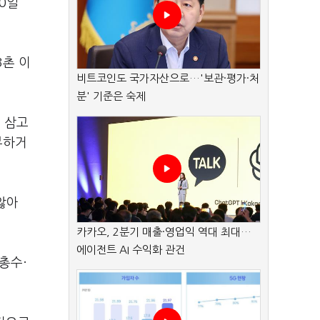
0일
3촌 이
비트코인도 국가자산으로…'보관·평가·처
분' 기준은 숙제
 삼고
부하거
않아
카카오, 2분기 매출·영업익 역대 최대…
에이전트 AI 수익화 관건
총수·