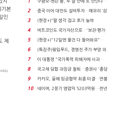
있지
1
구광모-젠슨 황, 두 달 만에 또 만난다…
로봇·AI 등 논...
세기본
2
중국 이어 대만도 설비투자…메모리 ‘삼
일인
국전쟁’
3
(현장+)"팔 생각 접고 호가 높여
요"…'덜 똘똘한 한 채' 20...
4
비트코인도 국가자산으로…'보관·평가·
처분' 기준은 ...
5
(현장+)"12일엔 물건 다 들어와요"…
도 제
빈 매대 채우며 문 연 ...
6
(특징주)윙입푸드, 경영진 주가 부양 의
지에 상한가...
7
이 대통령 "국가폭력 피해자에 사과…
적극적 조사로 진...
8
국고채 담합 과징금 철퇴…증권사 '충당
뉴시스)
금 폭탄' 우려...
9
카카오, 올해 임금협약 최종 타결…연봉
6.3% 인상·격려...
10
네이버, 2분기 영업익 5203억원…전년
비 0.2% 감소...