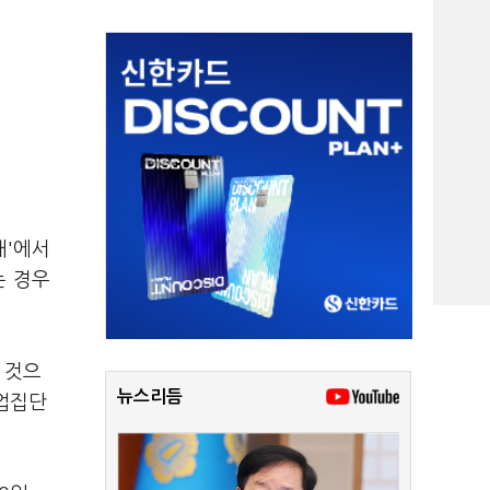
내'에서
는 경우
 것으
뉴스리듬
기업집단