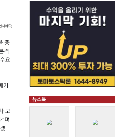
 인사이드)
을 중
 본격
 수요
매가
뉴스북
차 고
다"며
하겠