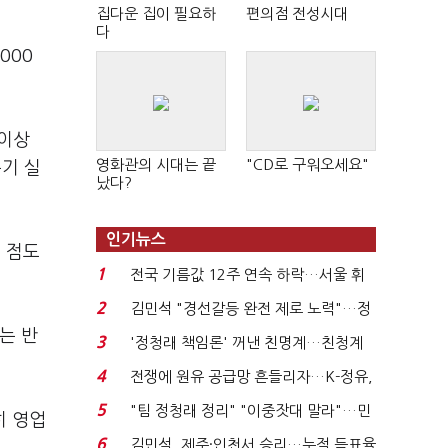
집다운 집이 필요하
편의점 전성시대
다
000
 이상
영화관의 시대는 끝
"CD로 구워오세요"
분기 실
났다?
인기뉴스
 점도
1
전국 기름값 12주 연속 하락…서울 휘
발윳값 1909원...
2
김민석 "경선갈등 완전 제로 노력"…정
청래 "반명 공세 사...
는 반
3
'정청래 책임론' 꺼낸 친명계…친청계
는 추가투표 때리기...
4
전쟁에 원유 공급망 흔들리자…K-정유,
에너지안보 핵심...
5
"팀 정청래 정리" "이중잣대 말라"…민
히 영업
주 최고위원 계파 다...
6
김민석, 제주·인천서 승리…누적 득표율