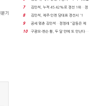
'1위 탈환'(종합)...
7
김민석, 누적 45.42%로 경선 1위…정
전분기
청래와 격차 0.86%p(...
8
김민석, 제주·인천 당대표 경선서 '1
위'(1보)...
9
공세 멈춘 김민석…정청래 "갈등은 제
가 수습"
10
구광모-젠슨 황, 두 달 만에 또 만난다…
로봇·AI 등 논...