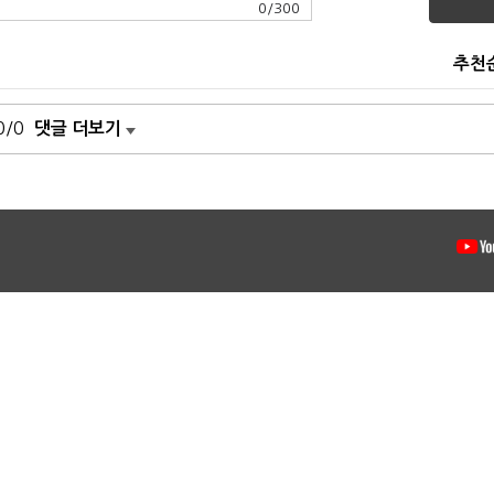
0
/
300
추천
0/0
댓글 더보기