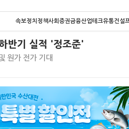
속보
정치
정책
사회
증권
금융
산업
테크
유통
건설
 하반기 실적 '정조준'
및 원가 전가 기대