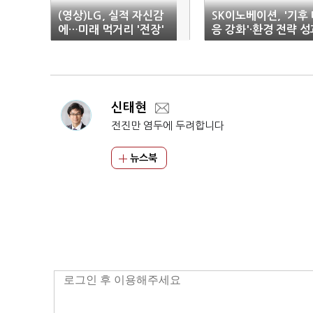
(영상)LG, 실적 자신감
SK이노베이션, '기후
에…미래 먹거리 '전장'
응 강화'·환경 전략 성
집중
공개
신태현
전진만 염두에 두려합니다
뉴스북