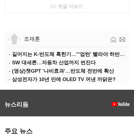
0/0
댓글 더보기
조재훈
길어지는 K-반도체 혹한기…"'업턴' 빨라야 하반기"
SW 대세론…자동차 산업까지 번진다
(영상)챗GPT '나비효과'…반도체 전반에 확산
삼성전자가 10년 만에 OLED TV 꺼낸 까닭은?
뉴스리듬
주요 뉴스