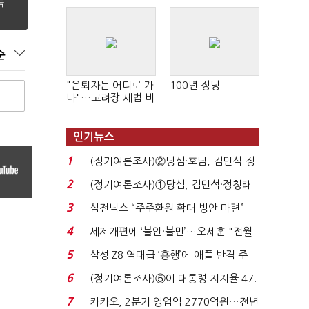
순
"은퇴자는 어디로 가
100년 정당
나"…고려장 세법 비
판 확산
인기뉴스
1
(정기여론조사)②당심·호남, 김민석-정
청래 '초접전'...
2
(정기여론조사)①당심, 김민석·정청래
'초접전'…대통령 ...
3
삼전닉스 “주주환원 확대 방안 마련”…
로이터에 성명...
4
세제개편에 ‘불안·불만’…오세훈 "전월
세 구하기 더 ...
5
삼성 Z8 역대급 ‘흥행’에 애플 반격 주
목…9월 ‘폴...
6
(정기여론조사)⑤이 대통령 지지율 47.
7%…일주일 만에 ...
7
카카오, 2분기 영업익 2770억원…전년