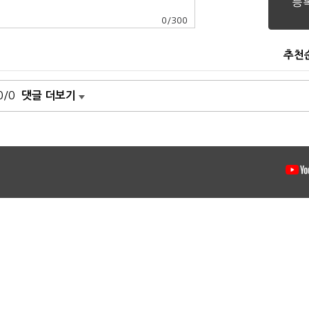
0
/
300
추천
0/0
댓글 더보기