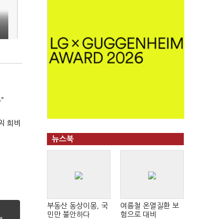
”
익 희비
뉴스북
부동산 동상이몽, 국
여름철 온열질환 보
민만 불안하다
험으로 대비