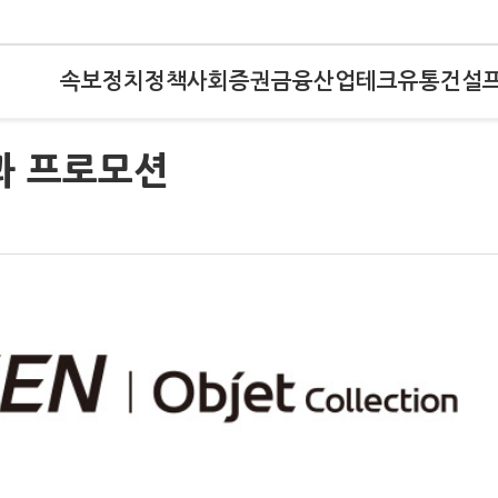
속보
정치
정책
사회
증권
금융
산업
테크
유통
건설
과 프로모션