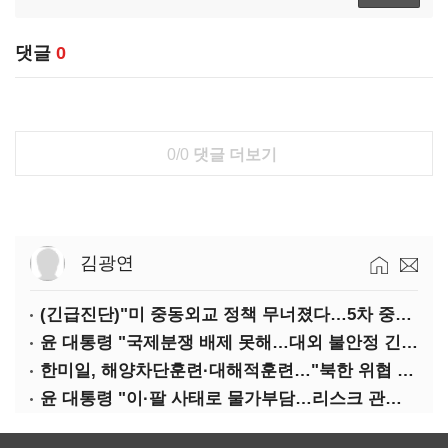
댓글
0
0/0
댓글 더보기
김광연
(긴급진단)"미 중동외교 정책 무너졌다…5차 중동전 가능성은 낮아"
윤 대통령 "국제분쟁 배제 못해…대외 불안정 긴밀대응"
한미일, 해양차단훈련·대해적훈련…"북한 위협 억제"
윤 대통령 "이·팔 사태로 물가부담…리스크 관리 만전 기해야"