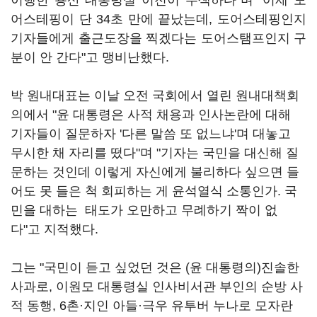
이행한 용산 대통령실 이전이 무색하다"며 "어제 도
어스테핑이 단 34초 만에 끝났는데, 도어스테핑인지
기자들에게 출근도장을 찍겠다는 도어스탬프인지 구
분이 안 간다"고 맹비난했다.
박 원내대표는 이날 오전 국회에서 열린 원내대책회
의에서 "윤 대통령은 사적 채용과 인사논란에 대해
기자들이 질문하자 '다른 말씀 또 없느냐'며 대놓고
무시한 채 자리를 떴다"며 "기자는 국민을 대신해 질
문하는 것인데 이렇게 자신에게 불리하다 싶으면 들
어도 못 들은 척 회피하는 게 윤석열식 소통인가. 국
민을 대하는 태도가 오만하고 무례하기 짝이 없
다"고 지적했다.
그는 "국민이 듣고 싶었던 것은 (윤 대통령의)진솔한
사과로, 이원모 대통령실 인사비서관 부인의 순방 사
적 동행, 6촌·지인 아들·극우 유투버 누나로 모자란