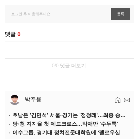
댓글
0
0/0
댓글 더보기
박주용
호남은 '김민석' 서울·경기는 '정청래'…최종 승자는 '안갯속'
당·청 지지율 첫 데드크로스…악재만 '수두룩'
이수그룹, 경기대 정치전문대학원에 '펠로우십 기금' 3900만원 출연