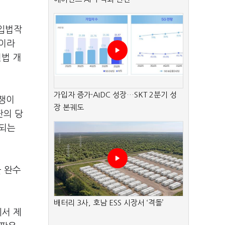
 입법작
”이라
헌법 개
가입자 증가·AIDC 성장…SKT 2분기 성
분쟁이
장 본궤도
판의 당
치되는
 완수
배터리 3사, 호남 ESS 시장서 ‘격돌’
에서 제