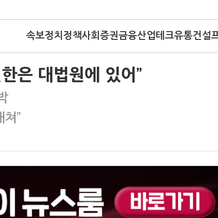
속보
정치
정책
사회
증권
금융
산업
테크
유통
건설
권한은 대법원에 있어”
박
해쳐”