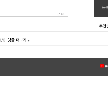
0
/
300
추천
0/0
댓글 더보기