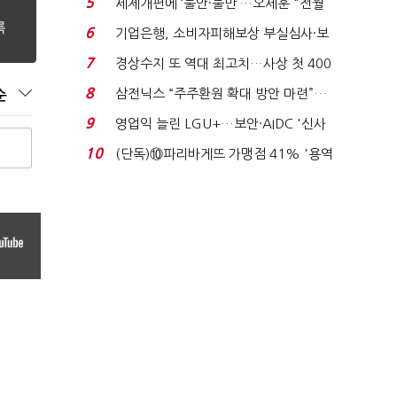
5
세제개편에 ‘불안·불만’…오세훈 "전월
세 구하기 더 ...
6
기업은행, 소비자피해보상 부실심사·보
이스피싱 공시 ...
7
경상수지 또 역대 최고치…사상 첫 400
억달러에 '3% 성...
8
삼전닉스 “주주환원 확대 방안 마련”…
순
로이터에 성명...
9
영업익 늘린 LGU+…보안·AIDC '신사
업 드라이브'...
10
(단독)⑩파리바게뜨 가맹점 41% '용역
제빵기사 없어'…고...