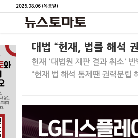
2026.08.06 (목요일)
대법 “헌재, 법률 해석 
헌재 '대법원 재판 결과 취소' 반
“헌재 법 해석 통제땐 권력분립 