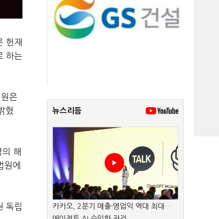
은 헌재
로 하는
법원은
 밝혔
뉴스리듬
령의 해
 법원에
권 독립
카카오, 2분기 매출·영업익 역대 최대…
에이전트 AI 수익화 관건