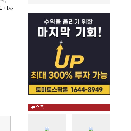
재판은
두 번째
뉴스북