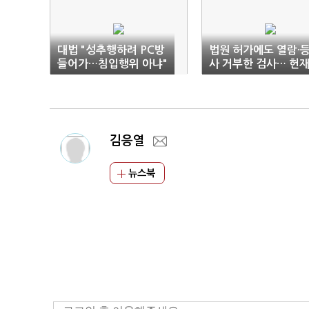
대법 "성추행하려 PC방
법원 허가에도 열람·
들어가…침입행위 아냐"
사 거부한 검사… 헌
"위헌"
김응열
뉴스북