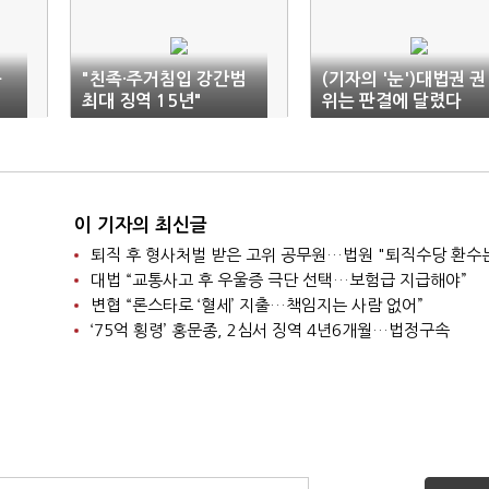
등
"친족·주거침입 강간범
(기자의 '눈')대법권 권
재
최대 징역 15년"
위는 판결에 달렸다
이 기자의 최신글
퇴직 후 형사처벌 받은 고위 공무원…법원 "퇴직수당 환수
대법 “교통사고 후 우울증 극단 선택…보험급 지급해야”
변협 “론스타로 ‘혈세’ 지출…책임지는 사람 없어”
‘75억 횡령’ 홍문종, 2심서 징역 4년6개월…법정구속