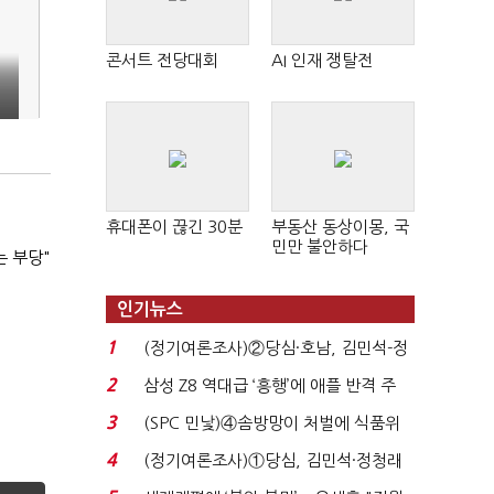
콘서트 전당대회
AI 인재 쟁탈전
휴대폰이 끊긴 30분
부동산 동상이몽, 국
민만 불안하다
는 부당"
인기뉴스
1
(정기여론조사)②당심·호남, 김민석-정
청래 '초접전'...
2
삼성 Z8 역대급 ‘흥행’에 애플 반격 주
목…9월 ‘폴...
3
(SPC 민낯)④솜방망이 처벌에 식품위
생법 위반 반복...
4
(정기여론조사)①당심, 김민석·정청래
'초접전'…대통령 ...