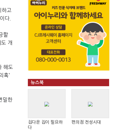
지하고
이다.
긍할
제도 개
다 해도
의혹’
뉴스북
 면밀한
집다운 집이 필요하
편의점 전성시대
다