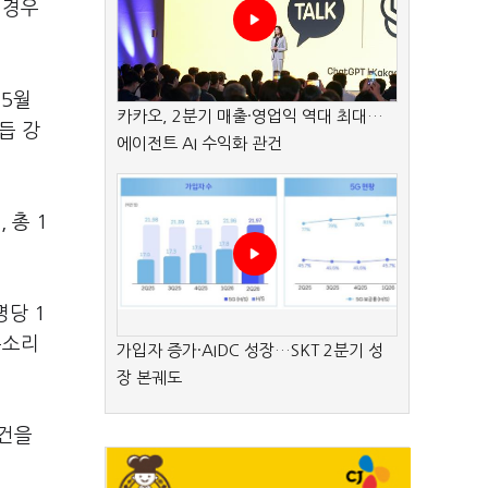
 경우
 5월
카카오, 2분기 매출·영업익 역대 최대…
듭 강
에이전트 AI 수익화 관건
 총 1
명당 1
목소리
가입자 증가·AIDC 성장…SKT 2분기 성
장 본궤도
사건을