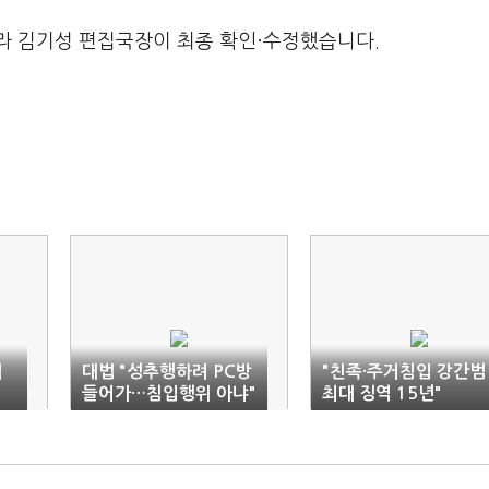
라 김기성 편집국장이 최종 확인·수정했습니다.
배
대법 "성추행하려 PC방
"친족·주거침입 강간범
…
들어가…침입행위 아냐"
최대 징역 15년"