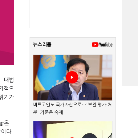
뉴스리듬
. 대법
장기적으
분위기가
비트코인도 국가자산으로…'보관·평가·처
분' 기준은 숙제
내놓은
이다.