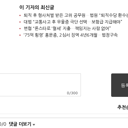
이 기자의 최신글
퇴직 후 형사처벌 받은 고위 공무원…법원 "퇴직수당 환수
대법 “교통사고 후 우울증 극단 선택…보험급 지급해야”
변협 “론스타로 ‘혈세’ 지출…책임지는 사람 없어”
‘75억 횡령’ 홍문종, 2심서 징역 4년6개월…법정구속
0
/
300
추천
0/0
댓글 더보기