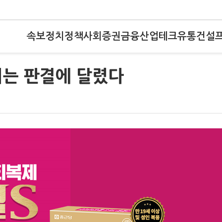
속보
정치
정책
사회
증권
금융
산업
테크
유통
건설
권위는 판결에 달렸다