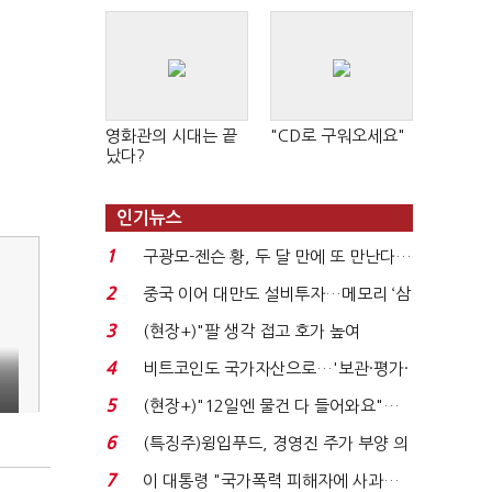
영화관의 시대는 끝
"CD로 구워오세요"
났다?
인기뉴스
1
구광모-젠슨 황, 두 달 만에 또 만난다…
로봇·AI 등 논...
2
중국 이어 대만도 설비투자…메모리 ‘삼
국전쟁’
3
(현장+)"팔 생각 접고 호가 높여
요"…'덜 똘똘한 한 채' 20...
4
비트코인도 국가자산으로…'보관·평가·
처분' 기준은 ...
5
(현장+)"12일엔 물건 다 들어와요"…
빈 매대 채우며 문 연 ...
6
(특징주)윙입푸드, 경영진 주가 부양 의
지에 상한가...
7
이 대통령 "국가폭력 피해자에 사과…