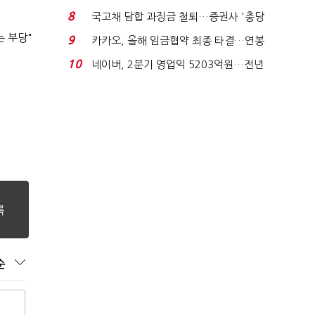
적극적 조사로 진...
8
국고채 담합 과징금 철퇴…증권사 '충당
금 폭탄' 우려...
는 부당"
9
카카오, 올해 임금협약 최종 타결…연봉
6.3% 인상·격려...
10
네이버, 2분기 영업익 5203억원…전년
비 0.2% 감소...
순