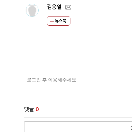
김응열
뉴스북
댓글
0