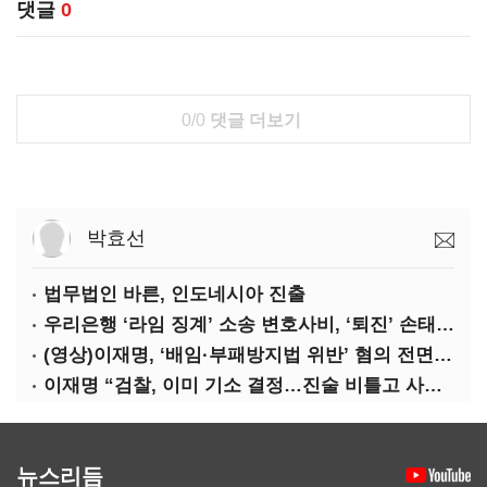
댓글
0
0/0
댓글 더보기
박효선
법무법인 바른, 인도네시아 진출
우리은행 ‘라임 징계’ 소송 변호사비, ‘퇴진’ 손태승 회장 개인이 납부하나
(영상)이재명, ‘배임·부패방지법 위반’ 혐의 전면 반박(종합)
이재명 “검찰, 이미 기소 결정…진술 비틀고 사건 조작에 악용”
뉴스리듬