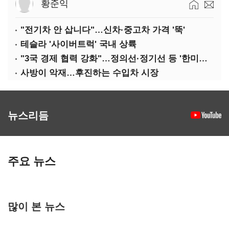
황준익
"전기차 안 삽니다"…신차·중고차 가격 '뚝'
테슬라 '사이버트럭' 국내 상륙
"3국 경제 협력 강화"…정의선·정기선 등 '한미일 경제대화' 참석
사방이 악재…후진하는 수입차 시장
뉴스리듬
주요 뉴스
많이 본 뉴스