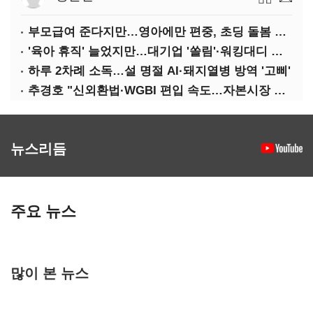
부모급여 준다지만…영아에만 편중, 초딩 돌봄 절실
'육아 휴직' 늘었지만…대기업 '쏠림'·워킹대디 여전히 '저조'
하루 2차례 소독…설 명절 AI·돼지열병 방역 '고삐'
추경호 "신외환법·WGBI 편입 속도…자본시장 투자환경 개선"
뉴스리듬
주요 뉴스
많이 본 뉴스