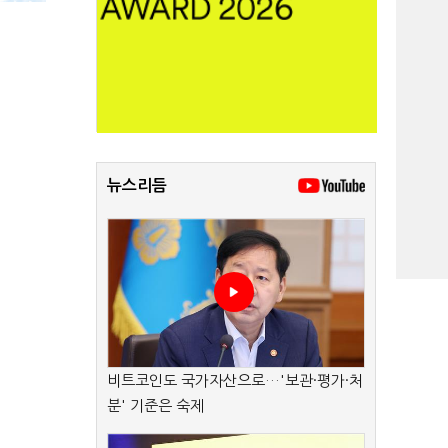
뉴스리듬
비트코인도 국가자산으로…'보관·평가·처
분' 기준은 숙제