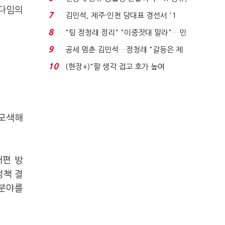
러다임의
에너지안보 핵심...
7
김민석, 제주·인천 당대표 경선서 '1
위'(1보)...
8
"팀 정청래 정리" "이중잣대 말라"…민
주 최고위원 계파 다...
9
공세 멈춘 김민석…정청래 "갈등은 제
가 수습"
10
(현장+)"팔 생각 접고 호가 높여
요"…'덜 똘똘한 한 채' 20...
 모색해
개편 방
정책 결
 분야를