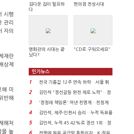
집다운 집이 필요하
편의점 전성시대
다
서 시행
한 관리
어 자의
영화관의 시대는 끝
"CD로 구워오세요"
났다?
 제재란
해배상제
인기뉴스
1
전국 기름값 12주 연속 하락…서울 휘
교해 미
발윳값 1909원...
2
김민석 "경선갈등 완전 제로 노력"…정
 위반해
청래 "반명 공세 사...
3
'정청래 책임론' 꺼낸 친명계…친청계
는 추가투표 때리기...
4
김민석, 제주·인천서 승리…누적 득표율
'1위 탈환'(종합)...
5
대재해처
김민석, 누적 45.42%로 경선 1위…정
청래와 격차 0.86%p(...
성을 높
6
전쟁에 원유 공급망 흔들리자…K-정유,