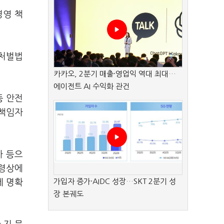
경영 책
해처벌법
카카오, 2분기 매출·영업익 역대 최대…
에이전트 AI 수익화 관건
등 안전
 책임자
자 등으
행령상에
가입자 증가·AIDC 성장…SKT 2분기 성
게 명확
장 본궤도