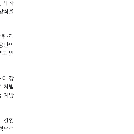
장의 자
 방식을
수립·결
건공단의
"고 밝
보다 강
은 처벌
형 예방
터 경영
체적으로