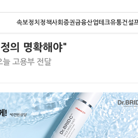
속보
정치
정책
사회
증권
금융
산업
테크
유통
건설
 정의 명확해야"
오늘 고용부 전달