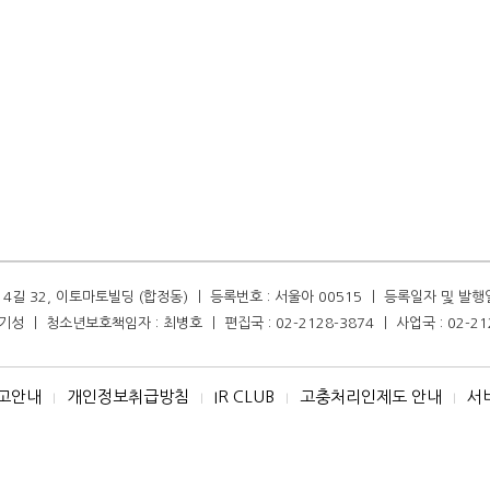
길 32, 이토마토빌딩 (합정동) ㅣ 등록번호 : 서울아 00515 ㅣ 등록일자 및 발행일자 :
성 ㅣ 청소년보호책임자 : 최병호 ㅣ 편집국 : 02-2128-3874 ㅣ 사업국 : 02-21
고안내
개인정보취급방침
IR CLUB
고충처리인제도 안내
서
I
I
I
I