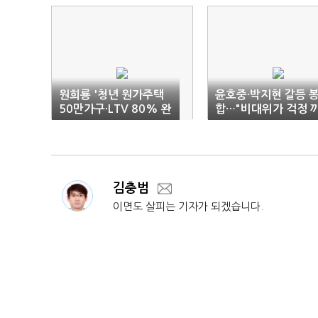
원희룡 '청년 원가주택
윤호중·박지현 갈등 
50만가구·LTV 80% 완
합…"비대위가 걱정 
화' 공언
친 점 사과"
김충범
이면도 살피는 기자가 되겠습니다.