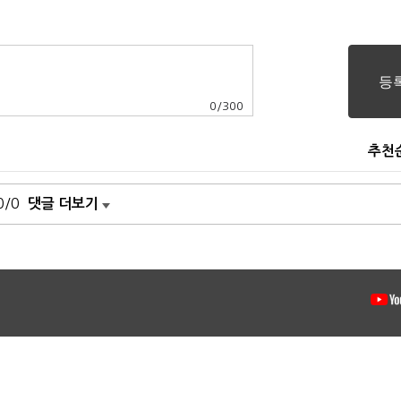
0
/
300
추천
0/0
댓글 더보기