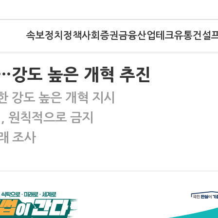
속보
정치
정책
사회
증권
금융
산업
테크
유통
건설
리…강도 높은 개혁 추진
대한 강도 높은 개혁 지시
, 원칙적으로 금지
래 조사