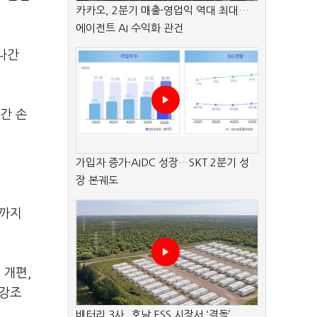
카카오, 2분기 매출·영업익 역대 최대…
에이전트 AI 수익화 관건
나간
간 손
가입자 증가·AIDC 성장…SKT 2분기 성
장 본궤도
년까지
 개편,
 강조
배터리 3사, 호남 ESS 시장서 ‘격돌’