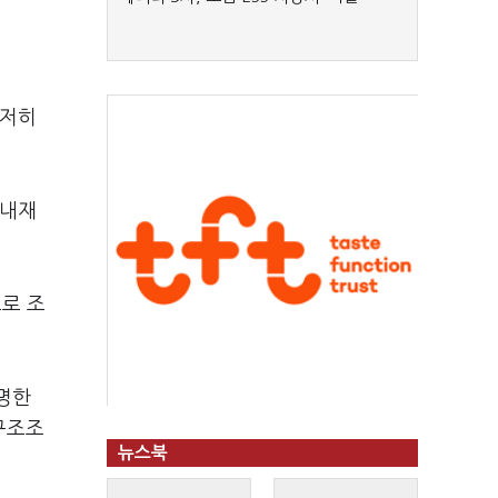
철저히
 내재
으로 조
명한
구조조
뉴스북