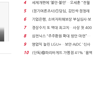
생법 위반 반복...
4
세제개편에 ‘불안·불만’…오세훈 "전월
세 구하기 더 ...
5
(정기여론조사)①당심, 김민석·정청래
'초접전'…대통령 ...
6
기업은행, 소비자피해보상 부실심사·보
이스피싱 공시 ...
7
경상수지 또 역대 최고치…사상 첫 400
억달러에 '3% 성...
8
삼전닉스 “주주환원 확대 방안 마련”…
로이터에 성명...
9
영업익 늘린 LGU+…보안·AIDC '신사
업 드라이브'...
10
(단독)⑩파리바게뜨 가맹점 41% '용역
제빵기사 없어'…고...