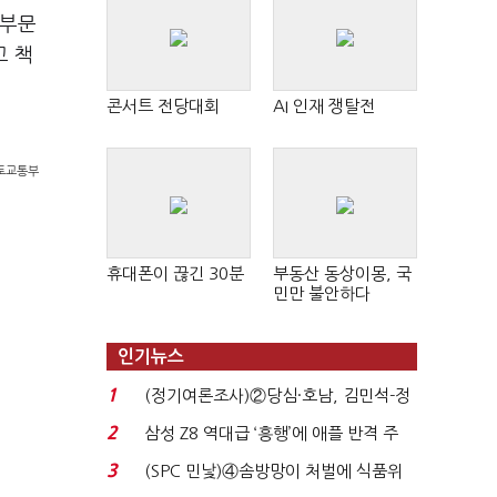
공부문
고 책
콘서트 전당대회
AI 인재 쟁탈전
국토교통부
휴대폰이 끊긴 30분
부동산 동상이몽, 국
민만 불안하다
인기뉴스
1
(정기여론조사)②당심·호남, 김민석-정
청래 '초접전'...
2
삼성 Z8 역대급 ‘흥행’에 애플 반격 주
목…9월 ‘폴...
3
(SPC 민낯)④솜방망이 처벌에 식품위