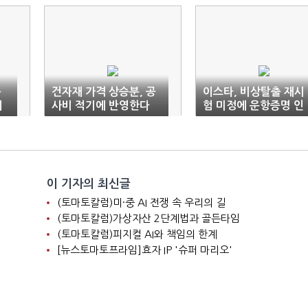
봉
건자재 가격 상승분, 공
이스타, 비상탈출 재시
끼
사비 적기에 반영한다
험 미정에 운항증명 인
가도 ‘안개속’
이 기자의 최신글
(토마토칼럼)미·중 AI 전쟁 속 우리의 길
(토마토칼럼)가상자산 2단계법과 골든타임
(토마토칼럼)피지컬 AI와 책임의 한계
[뉴스토마토프라임]효자 IP '슈퍼 마리오'