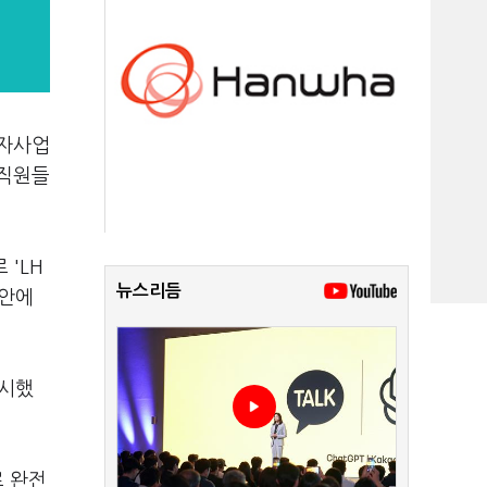
출자사업
임직원들
 'LH
뉴스리듬
방안에
지시했
로 완전