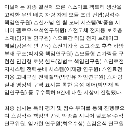
이날에는 최종 결선에 오른 △스마트 팩토리 생산을
고려한 무인 배송 차량 차체 모듈 조립 컨셉(김석주
책임연구원) △신개념 인 휠 모터 시스템(박종술 시
니어 펠로우·수석연구위원) △전고체 전지용 보호층
소재(임가현 연구원) △오르간 타입 전자 브레이크
페달(김은식 연구원) △전기차용 초고강도 후측 하방
부재 구조(박지웅 책임연구원) △모듈형 손가락을 구
현한 인간형 로봇 핸드(김범수 책임연구원) △연료전
지시스템 전력분배 시스템(이재광 연구원) △연료전
지용 고내구성 전해질막(박인유 책임연구원) △차량
실내 영상의 구역 표시를 통한 음성 제어(박민재 책
임연구원) 등 우수특허 9건에 대한 시상이 진행됐다.
최종 심사는 특허 평가 및 점수 부여를 통해 진행됐으
며 △김석주 책임연구원, 박종술 시니어 펠로우·수석
연구위원, 임가현 연구원(최우수상) △김은식 연구원