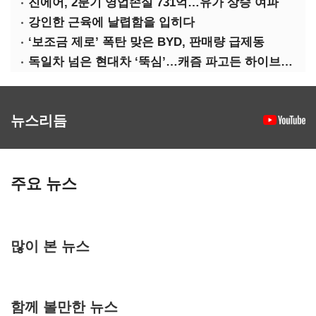
진에어, 2분기 영업손실 731억…유가 상승 여파
강인한 근육에 날렵함을 입히다
‘보조금 제로’ 폭탄 맞은 BYD, 판매량 급제동
독일차 넘은 현대차 ‘뚝심’…캐즘 파고든 하이브리드 역전극
뉴스리듬
주요 뉴스
많이 본 뉴스
함께 볼만한 뉴스