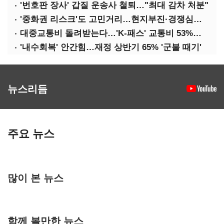
'번호판 장사' 갑질 운송사 철퇴…"최대 감차 처분"
'중화권 리스크'도 고민거리…현지부진·경쟁심화·양안냉각
대중교통비 돌려받는다…'K-패스' 교통비 53%까지 환급
'내수회복' 안간힘…재정 상반기 65% '군불 때기'
뉴스리듬
주요 뉴스
많이 본 뉴스
함께 볼만한 뉴스