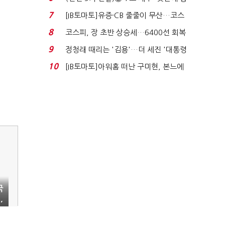
격…추미애, 20년...
7
[IB토마토]유증·CB 줄줄이 무산…코스
닥 벌점 급증에 ...
8
코스피, 장 초반 상승세…6400선 회복
시도
9
정청래 때리는 '김용'…더 세진 '대통령
최측근' 입...
10
[IB토마토]아워홈 떠난 구미현, 본느에
340억 베팅…가...
국
,