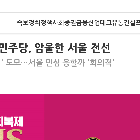
속보
정치
정책
사회
증권
금융
산업
테크
유통
건설
민주당, 암울한 서울 전선
' 도모…서울 민심 응할까 '회의적'