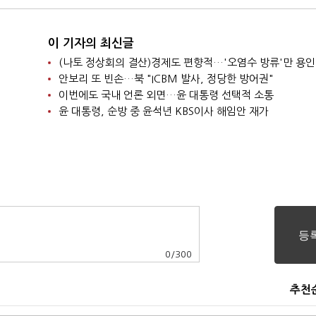
이 기자의 최신글
(나토 정상회의 결산)경제도 편향적…'오염수 방류'만 용인
안보리 또 빈손…북 "ICBM 발사, 정당한 방어권"
이번에도 국내 언론 외면…윤 대통령 선택적 소통
윤 대통령, 순방 중 윤석년 KBS이사 해임안 재가
0
/
300
추천