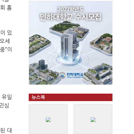
회 홈
이 있
“오세
 중”이
 유일
뉴스북
 민심
된 대