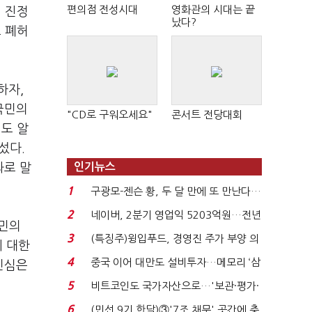
편의점 전성시대
영화관의 시대는 끝
 진정
났다?
 폐허
하자,
국민의
"CD로 구워오세요"
콘서트 전당대회
도 알
섰다.
과로 말
인기뉴스
1
구광모-젠슨 황, 두 달 만에 또 만난다…
로봇·AI 등 논...
2
네이버, 2분기 영업익 5203억원…전년
국민의
비 0.2% 감소...
3
(특징주)윙입푸드, 경영진 주가 부양 의
에 대한
지에 상한가...
4
중국 이어 대만도 설비투자…메모리 ‘삼
민심은
국전쟁’
5
비트코인도 국가자산으로…'보관·평가·
처분' 기준은 ...
6
(민선 9기 한달)③'7조 채무' 곳간에 충