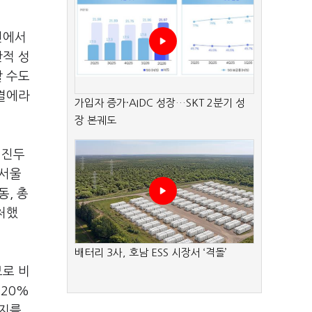
선에서
판적 성
할 수도
대결에라
가입자 증가·AIDC 성장…SKT 2분기 성
장 본궤도
 진두
 서울
동, 총
처했
배터리 3사, 호남 ESS 시장서 ‘격돌’
보로 비
 20%
지지를