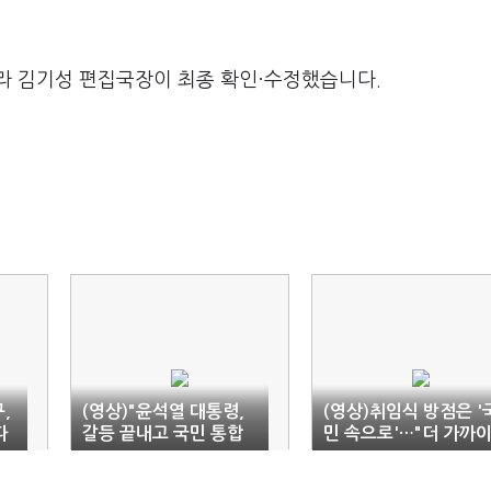
라 김기성 편집국장이 최종 확인·수정했습니다.
,
(영상)"윤석열 대통령,
(영상)취임식 방점은 '
다
갈등 끝내고 국민 통합
민 속으로'…"더 가까이
해야"
더 낮게"