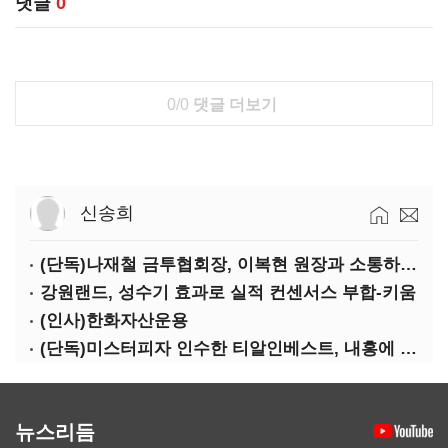
댓글
0
0/0
댓글 더보기
신송희
(단독)나재철 금투협회장, 이복현 원장과 소통하는 사이?
강원랜드, 성수기 효과로 실적 컨센서스 부합-키움
(인사)한화자산운용
(단독)미스터피자 인수한 티알인베스트, 내홍에 무너진 멜파스 인수전 참여
뉴스리듬