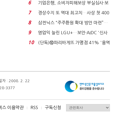
세 구하기 더 ...
6
기업은행, 소비자피해보상 부실심사·보
이스피싱 공시 ...
7
경상수지 또 역대 최고치…사상 첫 400
억달러에 '3% 성...
8
삼전닉스 “주주환원 확대 방안 마련”…
로이터에 성명...
9
영업익 늘린 LGU+…보안·AIDC '신사
업 드라이브'...
10
(단독)⑩파리바게뜨 가맹점 41% '용역
제빵기사 없어'…고...
 2008. 2. 22
28-3377
비스 이용약관
RSS
구독신청
I
I