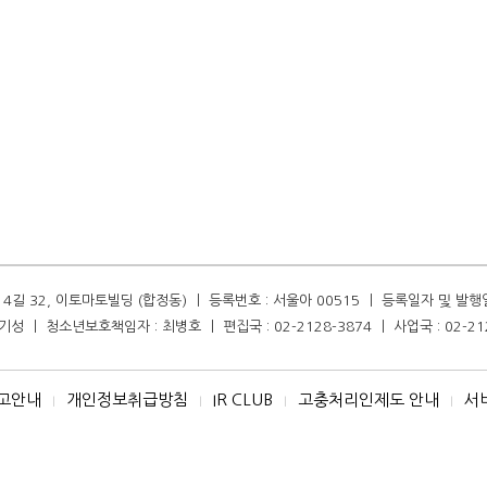
길 32, 이토마토빌딩 (합정동) ㅣ 등록번호 : 서울아 00515 ㅣ 등록일자 및 발행일자 :
성 ㅣ 청소년보호책임자 : 최병호 ㅣ 편집국 : 02-2128-3874 ㅣ 사업국 : 02-21
고안내
개인정보취급방침
IR CLUB
고충처리인제도 안내
서
I
I
I
I