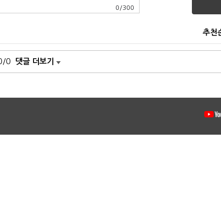
0
/
300
추천
0/0
댓글 더보기