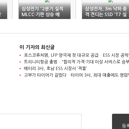
로
삼성전기 “2분기 실적
삼성전자, 3m 낙하 충
닥
MLCC·기판 상승 예
격 견디는 SSD 'T7 실
상”(종합)
드' 출시
이 기자의 최신글
포스코퓨처엠, LFP 양극재 첫 대규모 공급…ESS 시장 공략
트리니티항공 출범…“합리적 가격·기대 이상 서비스로 승부
배터리 3사, 호남 ESS 시장서 ‘격돌’
고부가 타이어가 갈랐다…타이어 3사, 최대 매출에도 영업