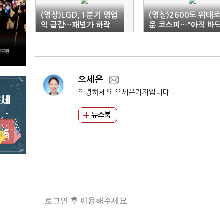
(영상)LGD, 1분기 영업
(영상)2600도 위태
익 급감…패널가 하락
운 코스피…"아직 바
여파(종합)
아니다"
오세은
안녕하세요 오세은기자입니다
뉴스북