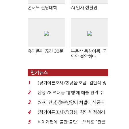
콘서트 전당대회
AI 인재 쟁탈전
휴대폰이 끊긴 30분
부동산 동상이몽, 국
민만 불안하다
인기뉴스
1
(정기여론조사)②당심·호남, 김민석-정
청래 '초접전'...
2
삼성 Z8 역대급 ‘흥행’에 애플 반격 주
목…9월 ‘폴...
3
(SPC 민낯)④솜방망이 처벌에 식품위
생법 위반 반복...
4
(정기여론조사)①당심, 김민석·정청래
'초접전'…대통령 ...
5
세제개편에 ‘불안·불만’…오세훈 "전월