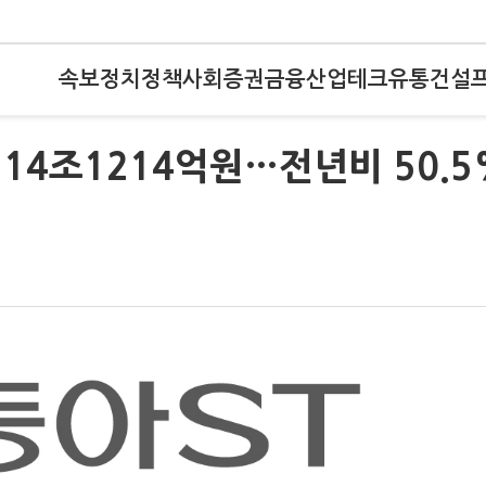
속보
정치
정책
사회
증권
금융
산업
테크
유통
건설
 14조1214억원…전년비 50.