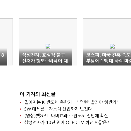
 8
삼성전자, 호실적 불구
코스피, 미국 긴축 속도
세
신저가 행보…바닥이 대
부담에 1%대 하락 마
체 어디야
이 기자의 최신글
길어지는 K-반도체 혹한기…"'업턴' 빨라야 하반기"
SW 대세론…자동차 산업까지 번진다
(영상)챗GPT '나비효과'…반도체 전반에 확산
삼성전자가 10년 만에 OLED TV 꺼낸 까닭은?