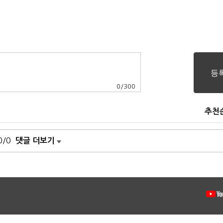
0
/
300
추천
0/0
댓글 더보기