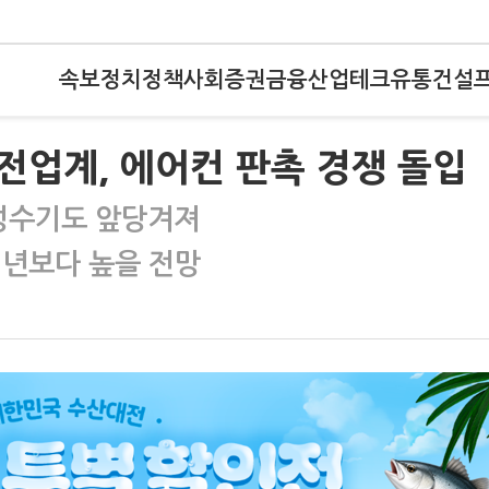
속보
정치
정책
사회
증권
금융
산업
테크
유통
건설
전업계, 에어컨 판촉 경쟁 돌입
 성수기도 앞당겨져
평년보다 높을 전망