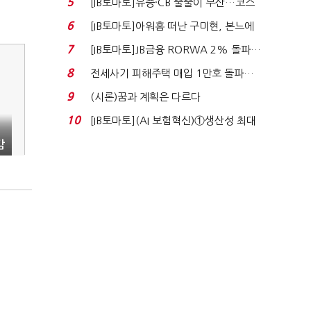
5
[IB토마토]유증·CB 줄줄이 무산…코스
닥 벌점 급증에 ...
6
[IB토마토]아워홈 떠난 구미현, 본느에
340억 베팅…가...
7
[IB토마토]JB금융 RORWA 2% 돌파…
실적 견인은 은행 ...
8
전세사기 피해주택 매입 1만호 돌파…
누적 피해자 4만2...
9
(시론)꿈과 계획은 다르다
10
[IB토마토](AI 보험혁신)①생산성 최대
80% 개선…현실...
감