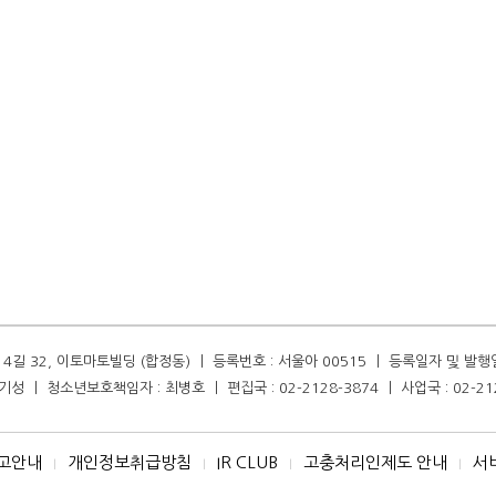
길 32, 이토마토빌딩 (합정동) ㅣ 등록번호 : 서울아 00515 ㅣ 등록일자 및 발행일자 :
성 ㅣ 청소년보호책임자 : 최병호 ㅣ 편집국 : 02-2128-3874 ㅣ 사업국 : 02-21
고안내
개인정보취급방침
IR CLUB
고충처리인제도 안내
서
I
I
I
I