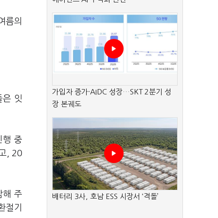
 여름의
가입자 증가·AIDC 성장…SKT 2분기 성
들은 잇
장 본궤도
진행 중
, 20
감해 주
배터리 3사, 호남 ESS 시장서 ‘격돌’
 환절기