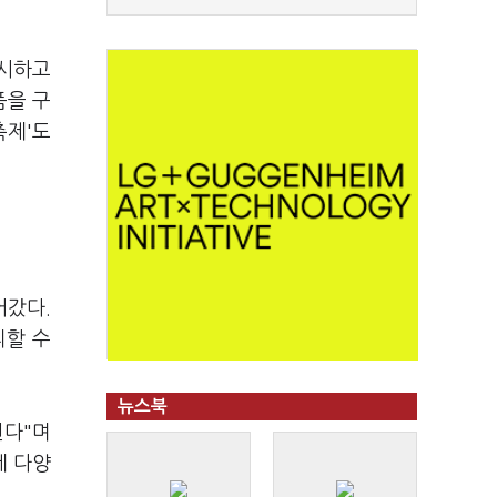
출시하고
품을 구
축제'도
어갔다.
리할 수
뉴스북
된다"며
게 다양