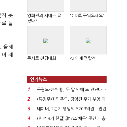
받지 못
영화관의 시대는 끝
"CD로 구워오세요"
났다?
대로 늘
도 올해
 이 제
콘서트 전당대회
AI 인재 쟁탈전
인기뉴스
1
구광모-젠슨 황, 두 달 만에 또 만난다…
로봇·AI 등 논...
2
(특징주)윙입푸드, 경영진 주가 부양 의
지에 상한가...
3
네이버, 2분기 영업익 5203억원…전년
비 0.2% 감소...
4
(민선 9기 한달)③'7조 채무' 곳간에 충
격…추미애, 20년...