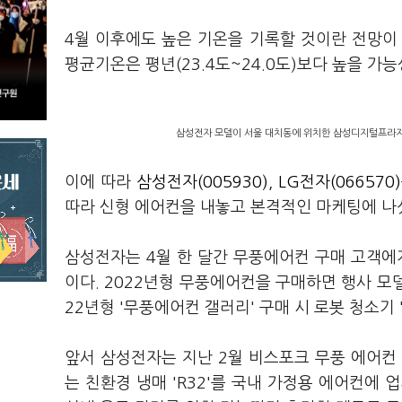
4월 이후에도 높은 기온을 기록할 것이란 전망이 
평균기온은 평년(23.4도~24.0도)보다 높을 가
삼성전자 모델이 서울 대치동에 위치한 삼성디지털프라자 
이에 따라
삼성전자(005930)
,
LG전자(066570)
따라 신형 에어컨을 내놓고 본격적인 마케팅에 나
삼성전자는 4월 한 달간 무풍에어컨 구매 고객에
이다. 2022년형 무풍에어컨을 구매하면 행사 모델
22년형 '무풍에어컨 갤러리' 구매 시 로봇 청소기 
앞서 삼성전자는 지난 2월 비스포크 무풍 에어컨
는 친환경 냉매 'R32'를 국내 가정용 에어컨에