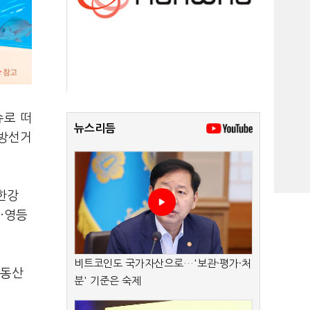
슈로 떠
뉴스리듬
지방선거
한강
·영등
비트코인도 국가자산으로…'보관·평가·처
부동산
분' 기준은 숙제