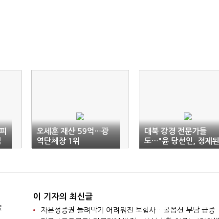
"피
오세훈 재산 59억…광
대북 강경 전문가들
범
역단체장 1위
도…"윤 당선인, 정제
메시지로 핵문제 관리
야"
이 기자의 최신글
윤
자본성증권 돌려막기 어려워진 보험사…콜옵션 부담 급증