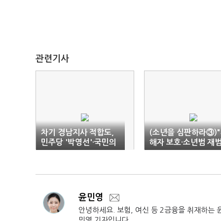
관련기사
차기 경남지사 적합도,
(소년을 심판하라③)
민주당 '박영선'·국민의
해자 보호·소년범 재
힘 '김태호' 1위
방지책 필요"
윤민영
안녕하세요. 보험, 여신 등 2금융을 취재하는 
민영 기자입니다.