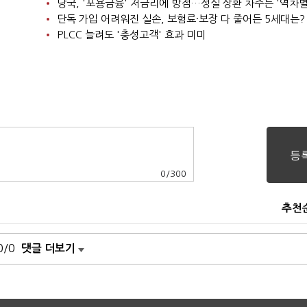
당국, '포용금융' 저금리에 방점…성실 상환 차주는 '역차별
단독 가입 어려워진 실손, 보험료·보장 다 줄어든 5세대는?
PLCC 늘려도 '충성고객' 효과 미미
0
/
300
추천
0/0
댓글 더보기