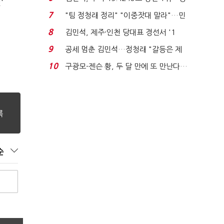
'
청래와 격차 0.86%p(...
7
"팀 정청래 정리" "이중잣대 말라"…민
주 최고위원 계파 다...
8
김민석, 제주·인천 당대표 경선서 '1
위'(1보)...
9
공세 멈춘 김민석…정청래 "갈등은 제
가 수습"
10
구광모-젠슨 황, 두 달 만에 또 만난다…
로봇·AI 등 논...
순