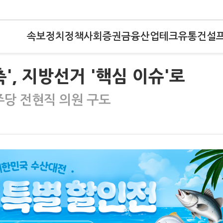
속보
정치
정책
사회
증권
금융
산업
테크
유통
건설
', 지방선거 '핵심 이슈'로
민주당 전현직 의원 구도