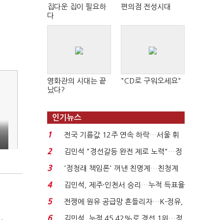
집다운 집이 필요하
편의점 전성시대
다
영화관의 시대는 끝
"CD로 구워오세요"
났다?
인기뉴스
1
전국 기름값 12주 연속 하락…서울 휘
된
발윳값 1909원...
2
해
김민석 "경선갈등 완전 제로 노력"…정
청래 "반명 공세 사...
3
'정청래 책임론' 꺼낸 친명계…친청계
는 추가투표 때리기...
4
김민석, 제주·인천서 승리…누적 득표율
'1위 탈환'(종합)...
5
전쟁에 원유 공급망 흔들리자…K-정유,
에너지안보 핵심...
6
김민석, 누적 45.42%로 경선 1위…정