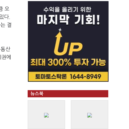
큼 오
있다.
과는 결
부동산
세권에
뉴스북