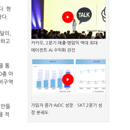
. 현
다.
달리,
조하고
카카오, 2분기 매출·영업익 역대 최대…
에이전트 AI 수익화 관건
을 통
0층 아
정비구역
가입자 증가·AIDC 성장…SKT 2분기 성
 만들
장 본궤도
을 적