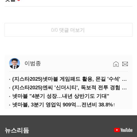
0/0
댓글 더보기
이범종
(지스타2025)넷마블 게임패드 활용, 몬길 '수석' 7대죄 '차석'
(지스타2025)엔씨 '신더시티', 독보적 전투 경험 필요
넷마블 "4분기 성장…내년 상반기도 기대"
넷마블, 3분기 영업익 909억…전년비 38.8%↑
뉴스리듬