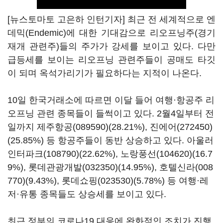
[뉴스토마토 고은하 인턴기자] 최근 전 세계적으로 엔
데믹(Endemic)에 대한 기대감으로 리오프닝주(경기
재개 관련주)들의 주가가 강세를 보이고 있다. 다만
급등세를 보이는 리오프닝 관련주들이 공매도 타깃
이 되며 옥석가리기가 필요하다는 지적이 나온다.
10일 한국거래소에 따르면 이달 들어 여행·항공주 리
오프닝 관련 종목들이 들썩이고 있다. 2월4일부터 전
일까지
제주항공(089590)
(28.21%),
진에어(272450)
(25.85%) 등 항공주들이 동반 상승하고 있다. 아울러
인터파크(108790)
(22.62%),
노랑풍선(104620)
(16.7
9%),
롯데관광개발(032350)
(14.95%),
호텔신라(008
770)
(9.43%),
롯데쇼핑(023530)
(5.78%) 등 여행·레
저·유통 종목들도 상승세를 보이고 있다.
최근 정부의 코로나19 대응에 완화적인 조치가 진행