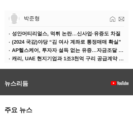
박준형
성안머티리얼스, 먹튀 논란…신사업·유증도 차질
(2024 국감)야당 “김 여사 계좌로 통정매매 확실”
AP헬스케어, 투자자 설득 없는 유증…자금조달 ‘빨간불’
캐리, UAE 현지기업과 1조3천억 구리 공급계약 체결
뉴스리듬
주요 뉴스