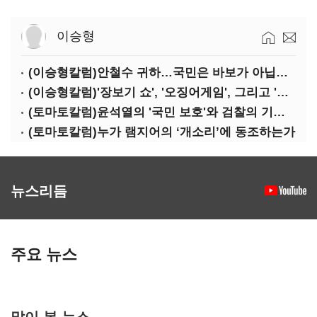
이승형
(이승형칼럼)안철수 귀하…국민은 바보가 아닙니다
(이승형칼럼)'장보기 쇼', '오징어게임', 그리고 '큰 정치'
(토마토칼럼)윤석열의 '국민 보호'와 검찰의 기소편의주의
(토마토칼럼)누가 램지어의 ‘개소리’에 동조하는가
뉴스리듬
주요 뉴스
많이 본 뉴스