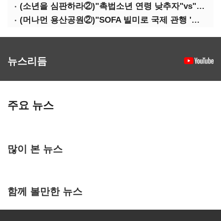
(소년을 심판하라②)"촉법소년 연령 낮추자"vs"안된다"…논쟁만 반복
(머나먼 용산공원②)"SOFA 빌미로 국제 관행 '오염자 부담원칙' 무시"
뉴스리듬
주요 뉴스
많이 본 뉴스
함께 볼만한 뉴스