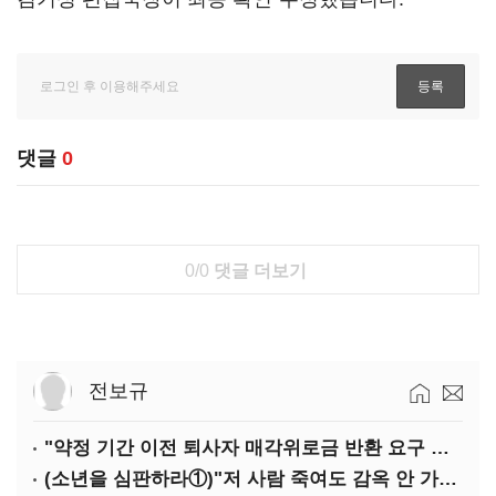
댓글
0
0/0
댓글 더보기
전보규
"약정 기간 이전 퇴사자 매각위로금 반환 요구 타당"
(소년을 심판하라①)"저 사람 죽여도 감옥 안 가죠"…법 비웃는 소년들