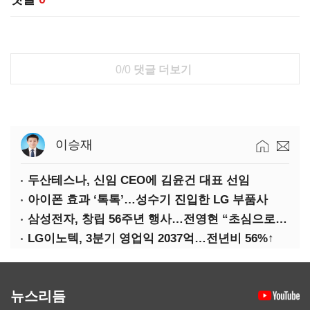
0/0
댓글 더보기
이승재
두산테스나, 신임 CEO에 김윤건 대표 선임
아이폰 효과 ‘톡톡’…성수기 진입한 LG 부품사
삼성전자, 창립 56주년 행사…전영현 “초심으로 경쟁력 회복해야”
LG이노텍, 3분기 영업익 2037억…전년비 56%↑
뉴스리듬