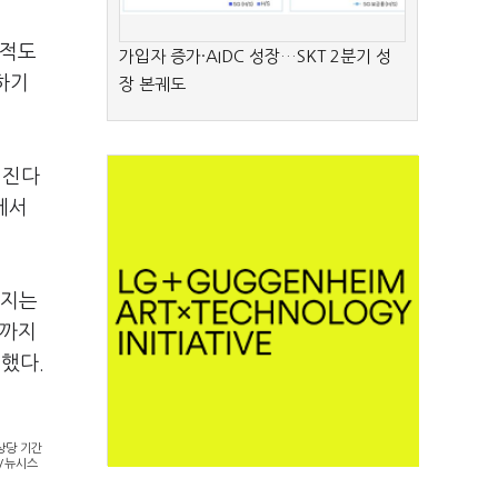
지적도
가입자 증가·AIDC 성장…SKT 2분기 성
하기
장 본궤도
춰진다
에서
일지는
혼까지
적했다.
상당 기간
진/뉴시스