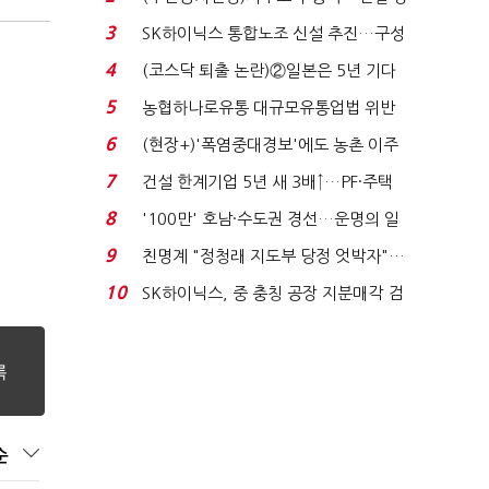
세 이어진다...
3
SK하이닉스 통합노조 신설 추진…구성
원 간 성과급 불...
4
(코스닥 퇴출 논란)②일본은 5년 기다
려주는데 우리는 ...
5
농협하나로유통 대규모유통업법 위반
적발…공정위, 과...
6
(현장+)'폭염중대경보'에도 농촌 이주
노동자는 강행군…'야...
7
건설 한계기업 5년 새 3배↑…PF·주택
침체에 재무 ...
8
'100만' 호남·수도권 경선…운명의 일
주일
9
친명계 "정청래 지도부 당정 엇박자"…
친청계 "신천지 오...
10
SK하이닉스, 중 충칭 공장 지분매각 검
토?…“확정된 바...
순