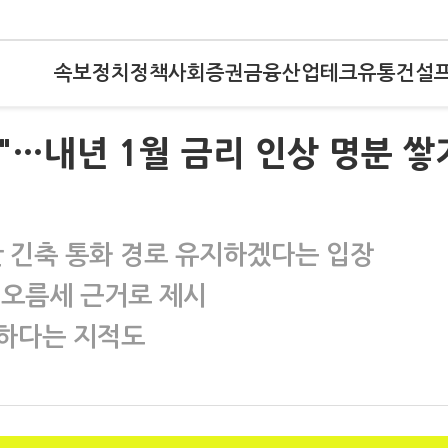
속보
정치
정책
사회
증권
금융
산업
테크
유통
건설
"…내년 1월 금리 인상 명분 쌓
만 긴축 통화 경로 유지하겠다는 입장
 오름세 근거로 제시
약하다는 지적도