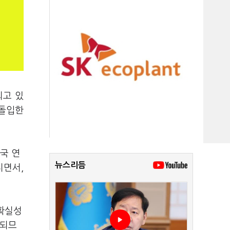
되고 있
 돌입한
국 연
뉴스리듬
지면서,
불확실성
상되므