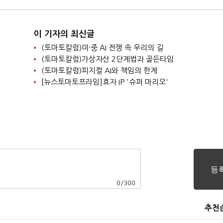
이 기자의 최신글
(토마토칼럼)미·중 AI 전쟁 속 우리의 길
(토마토칼럼)가상자산 2단계법과 골든타임
(토마토칼럼)피지컬 AI와 책임의 한계
[뉴스토마토프라임]효자 IP '슈퍼 마리오'
0
/
300
추천