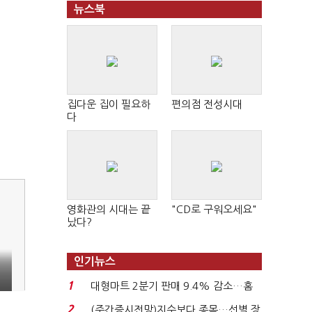
뉴스북
집다운 집이 필요하
편의점 전성시대
다
영화관의 시대는 끝
"CD로 구워오세요"
났다?
인기뉴스
1
대형마트 2분기 판매 9.4% 감소…홈
플러스 사태 여파...
2
(주간증시전망)지수보다 종목…선별 장