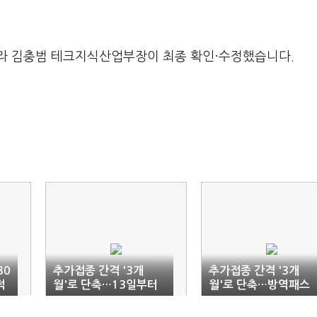
라 김충범 테크지식산업부장이 최종 확인·수정했습니다.
80
추가접종 간격 '3개
추가접종 간격 '3개
적
월'로 단축…13일부터
월'로 단축…방역패스
2
사전예약
유효기간은 '6개월' 유
지(종합)