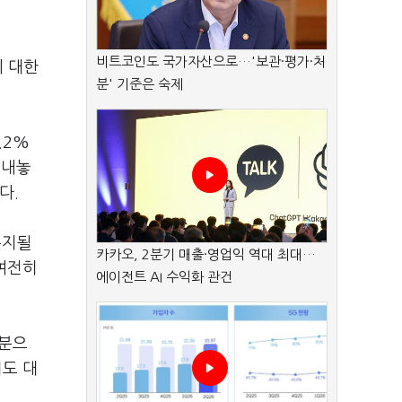
비트코인도 국가자산으로…'보관·평가·처
에 대한
분' 기준은 숙제
.2%
 내놓
다.
유지될
카카오, 2분기 매출·영업익 역대 최대…
 여전히
에이전트 AI 수익화 관건
명분으
저도 대