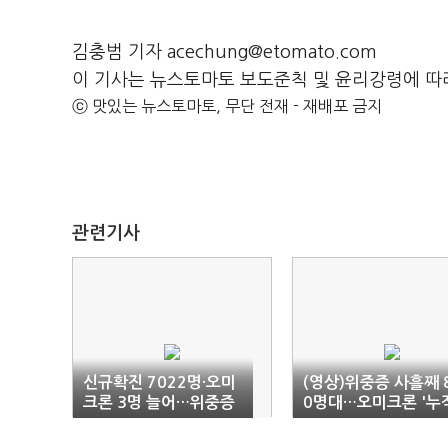
김충범 기자 acechung@etomato.com
이 기사는 뉴스토마토 보도준칙 및 윤리강령에 따
ⓒ 맛있는 뉴스토마토, 무단 전재 - 재배포 금지
관련기사
신규확진 7022명·오미
(영상)위중증 사흘째 
크론 3명 늘어…위중증
0명대…오미크론 '누
852명(1보)
63명'·신규확진 702
명(종합)