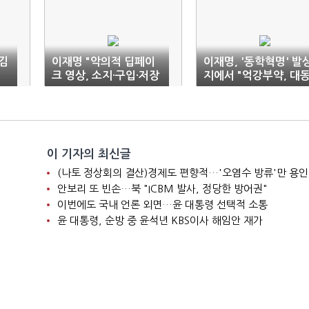
김
이재명 "악의적 딥페이
이재명, '동학혁명' 발
크 영상, 소지·구입·저장
지에서 "억강부약, 대
도 강력히 처벌"
세상"
이 기자의 최신글
(나토 정상회의 결산)경제도 편향적…'오염수 방류'만 용인
안보리 또 빈손…북 "ICBM 발사, 정당한 방어권"
이번에도 국내 언론 외면…윤 대통령 선택적 소통
윤 대통령, 순방 중 윤석년 KBS이사 해임안 재가