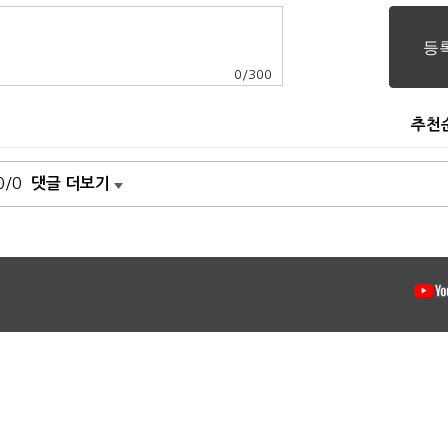
0
/
300
추천
0/0
댓글 더보기