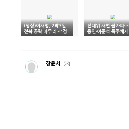
(영상)이재명, 2박3일
선대위 재편 불가피…
전북 공략 마무리…"검
종인·이준석 독주체제
찰정권만은 안돼"
돌입
장윤서