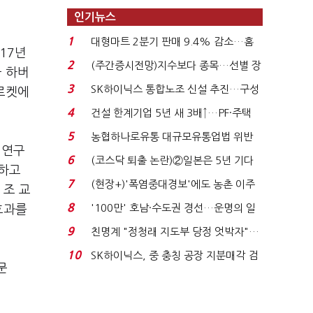
인기뉴스
1
대형마트 2분기 판매 9.4% 감소…홈
17년
플러스 사태 여파...
2
(주간증시전망)지수보다 종목…선별 장
국 하버
세 이어진다...
3
SK하이닉스 통합노조 신설 추진…구성
 로켓에
원 간 성과급 불...
4
건설 한계기업 5년 새 3배↑…PF·주택
침체에 재무 ...
5
농협하나로유통 대규모유통업법 위반
 연구
적발…공정위, 과...
6
(코스닥 퇴출 논란)②일본은 5년 기다
일하고
려주는데 우리는 ...
7
(현장+)'폭염중대경보'에도 농촌 이주
 조 교
노동자는 강행군…'야...
8
'100만' 호남·수도권 경선…운명의 일
효과를
주일
9
친명계 "정청래 지도부 당정 엇박자"…
친청계 "신천지 오...
10
SK하이닉스, 중 충칭 공장 지분매각 검
문
토?…“확정된 바...