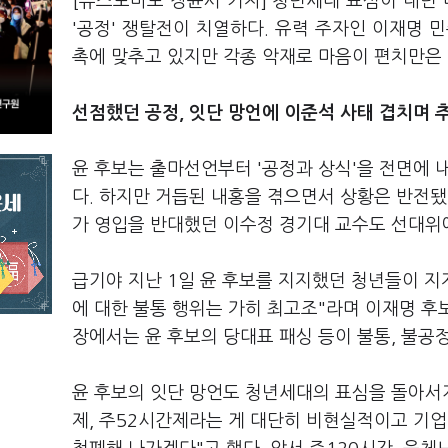
[뉴스토마토 장윤서 기자] 청년세대 표심이 내년
'공정' 쟁탈전이 치열하다. 유력 주자인 이재명 
촉에 맞추고 있지만 각종 악재로 마음이 편치만은 
선점했던 공정, 잇단 망언에 이준석 사태 겹치며 
윤 후보는 출마선언부터 '공정과 상식'을 전면에 
다. 하지만 거듭된 내홍을 겪으면서 상황은 반전됐
가 영입을 반대했던 이수정 경기대 교수도 선대위에
급기야 지난 1일 윤 후보를 지지했던 청년들이 지
에 대한 불통 행위는 가히 최고조"라며 이재명 
장에서는 윤 후보의 당대표 패싱 등이 불통, 불공
윤 후보의 잇단 망언도 청년세대의 표심을 돌아서게
제, 주52시간제라는 게 대단히 비현실적이고 기업