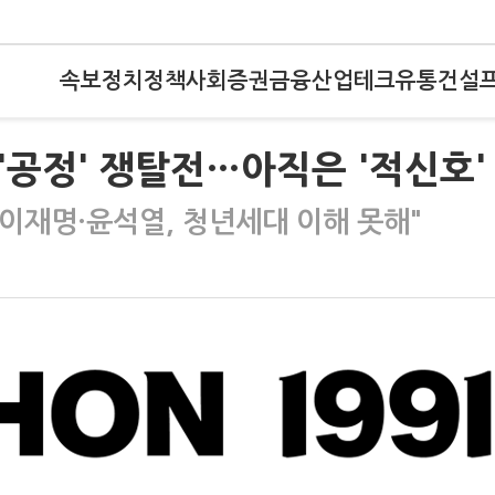
속보
정치
정책
사회
증권
금융
산업
테크
유통
건설
'공정' 쟁탈전…아직은 '적신호'
이재명·윤석열, 청년세대 이해 못해"