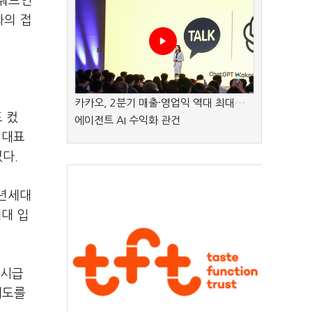
키워드인
과의 접
카카오, 2분기 매출·영업익 역대 최대…
 컸
에이전트 AI 수익화 관건
 대표
다.
청년세대
대 입
저시급
제도를