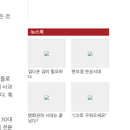
든 것
뉴스북
집다운 집이 필요하
편의점 전성시대
다
민들로
게 사과
다. 특
영화관의 시대는 끝
"CD로 구워오세요"
 30대
났다?
 전문