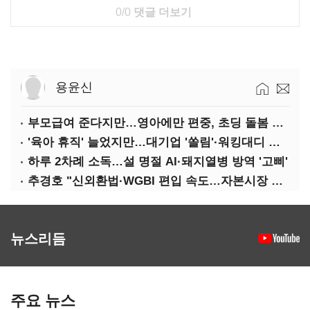
0/0
댓글 더보기
용윤신
부모급여 준다지만…영아에만 편중, 초딩 돌봄 절실
'육아 휴직' 늘었지만…대기업 '쏠림'·워킹대디 여전히 '저조'
하루 2차례 소독…설 명절 AI·돼지열병 방역 '고삐'
추경호 "신외환법·WGBI 편입 속도…자본시장 투자환경 개선"
뉴스리듬
주요 뉴스