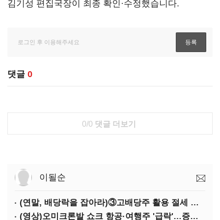
김기성 편집국장이 최종 확인·수정했습니다.
댓글
0
0/0
댓글 더보기
이될순
(연말, 배당락을 잡아라)③고배당주 활용 절세 효과 '톡톡'
(영상)오미크론발 쇼크 항공·여행주 '급락'…증권가 "단기 반등 여력 약화"