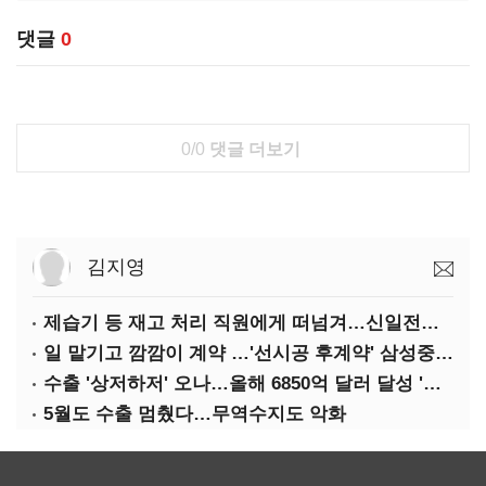
댓글
0
0/0
댓글 더보기
김지영
제습기 등 재고 처리 직원에게 떠넘겨…신일전자 '과징금 처벌'
일 맡기고 깜깜이 계약 …'선시공 후계약' 삼성중공업 덜미
수출 '상저하저' 오나…올해 6850억 달러 달성 '빨간불'
5월도 수출 멈췄다…무역수지도 악화