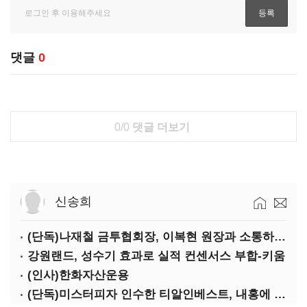
댓글
0
0/0
댓글 더보기
신송희
(단독)나재철 금투협회장, 이복현 원장과 소통하는 사이?
강원랜드, 성수기 효과로 실적 컨센서스 부합-키움
(인사)한화자산운용
(단독)미스터피자 인수한 티알인베스트, 내홍에 무너진 멜파스 인수전 참여