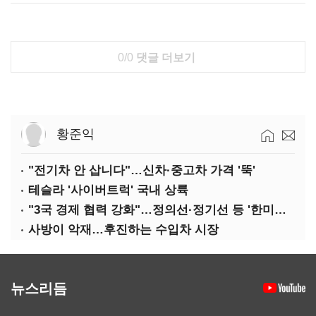
0/0
댓글 더보기
황준익
"전기차 안 삽니다"…신차·중고차 가격 '뚝'
테슬라 '사이버트럭' 국내 상륙
"3국 경제 협력 강화"…정의선·정기선 등 '한미일 경제대화' 참석
사방이 악재…후진하는 수입차 시장
뉴스리듬