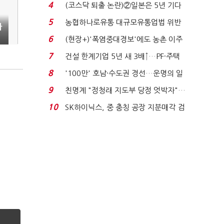
원 간 성과급 불...
4
(코스닥 퇴출 논란)②일본은 5년 기다
려주는데 우리는 ...
5
농협하나로유통 대규모유통업법 위반
자
적발…공정위, 과...
6
(현장+)'폭염중대경보'에도 농촌 이주
노동자는 강행군…'야...
7
건설 한계기업 5년 새 3배↑…PF·주택
침체에 재무 ...
8
'100만' 호남·수도권 경선…운명의 일
주일
9
친명계 "정청래 지도부 당정 엇박자"…
친청계 "신천지 오...
10
SK하이닉스, 중 충칭 공장 지분매각 검
토?…“확정된 바...