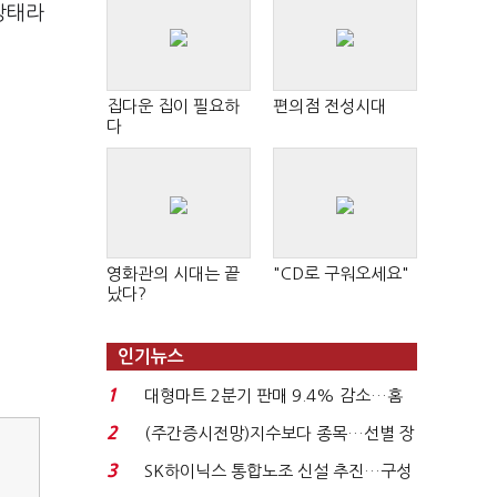
상태라
집다운 집이 필요하
편의점 전성시대
다
영화관의 시대는 끝
"CD로 구워오세요"
났다?
인기뉴스
1
대형마트 2분기 판매 9.4% 감소…홈
플러스 사태 여파...
2
(주간증시전망)지수보다 종목…선별 장
세 이어진다...
3
SK하이닉스 통합노조 신설 추진…구성