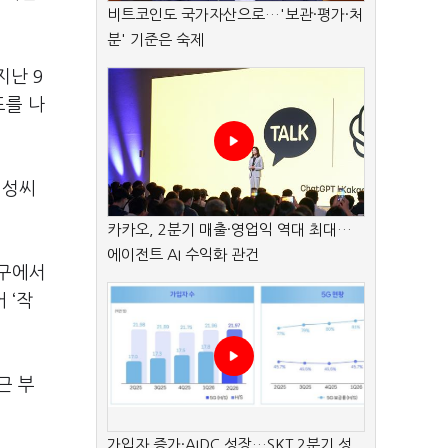
비트코인도 국가자산으로…'보관·평가·처
분' 기준은 숙제
지난 9
도를 나
 성씨
카카오, 2분기 매출·영업익 역대 최대…
에이전트 AI 수익화 관건
악구에서
 ‘작
근 부
가입자 증가·AIDC 성장…SKT 2분기 성