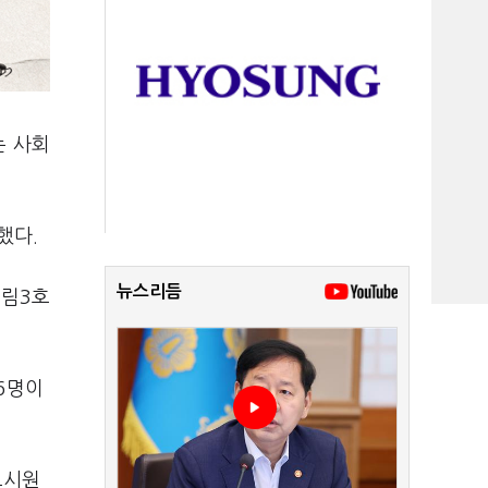
는 사회
했다.
뉴스리듬
신림3호
36명이
고시원