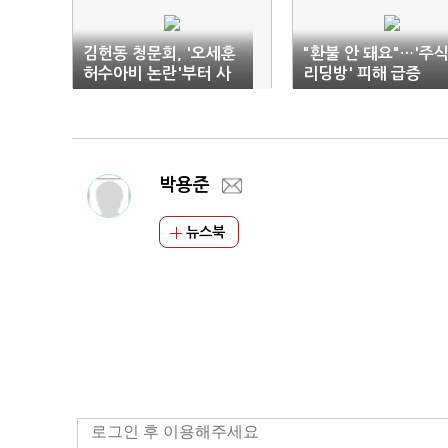
김헌동 청문회, '오세훈
"환불 안 돼요"…'주
허수아비 논란'부터 사
리딩방' 피해 급증
퇴 요구까지
박용준
뉴스북