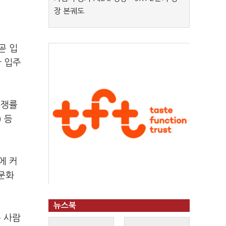
장 본궤도
곧 입
가 입주
경쟁률
 등
에 커
문화
뉴스북
 사람