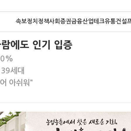
속보
정치
정책
사회
증권
금융
산업
테크
유통
건설
바람에도 인기 입증
00%
 39세대
어 아쉬워"