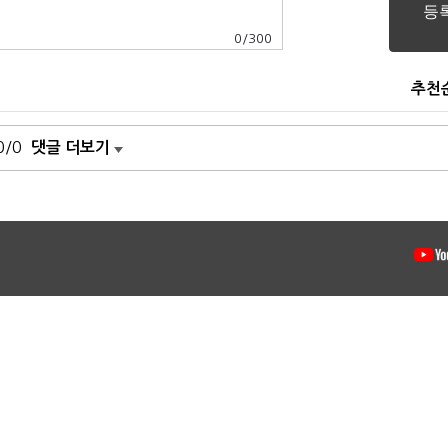
0
/
300
추천
0/0
댓글 더보기