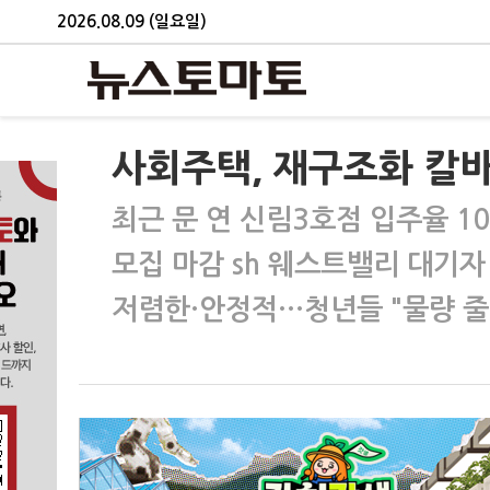
2026.08.09 (일요일)
사회주택, 재구조화 칼
최근 문 연 신림3호점 입주율 1
모집 마감 sh 웨스트밸리 대기자
저렴한·안정적…청년들 "물량 줄