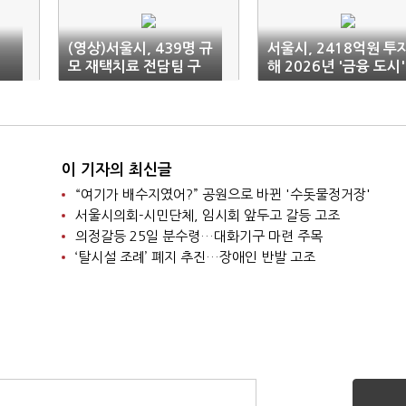
식
(영상)서울시, 439명 규
서울시, 2418억원 투
모 재택치료 전담팀 구
해 2026년 '금융 도시'
성
도약
이 기자의 최신글
“여기가 배수지였어?” 공원으로 바뀐 '수돗물정거장'
서울시의회-시민단체, 임시회 앞두고 갈등 고조
의정갈등 25일 분수령…대화기구 마련 주목
‘탈시설 조례’ 폐지 추진…장애인 반발 고조