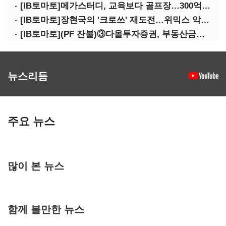
[IB토마토]메가스터디, 교육보다 골프장…300억 대여 뒤 보증 리스크
[IB토마토]장현국의 '크로쓰' 재도전…위믹스 악몽 지울 수 있나
[IB토마토](PF 잔불)③다올투자증권, 부동산금융 줄였지만 정상화는 진행형
뉴스리듬
주요 뉴스
많이 본 뉴스
함께 볼만한 뉴스