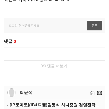
댓글
0
0/0
댓글 더보기
최윤석
[IB토마토](IB&피플)김동식 하나증권 경영전략본부장