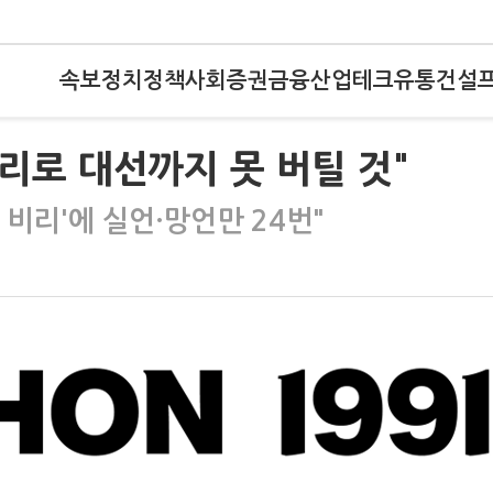
속보
정치
정책
사회
증권
금융
산업
테크
유통
건설
비리로 대선까지 못 버틸 것"
 비리'에 실언·망언만 24번"