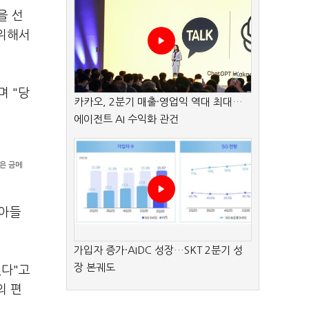
을 선
 위해서
며 "당
카카오, 2분기 매출·영업익 역대 최대…
에이전트 AI 수익화 관건
은 금메
받아들
가입자 증가·AIDC 성장…SKT 2분기 성
장 본궤도
있다"고
의 편