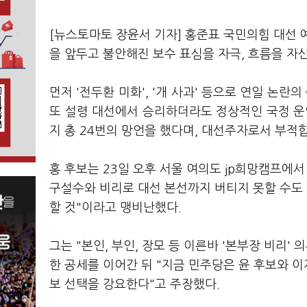
[뉴스토마토 장윤서 기자] 홍준표 국민의힘 대선 
을 앞두고 불안해진 보수 표심을 자극, 흐름을 자
먼저 '전두환 미화', '개 사과' 등으로 연일 논
또 설령 대선에서 승리하더라도 정상적인 국정 운
지 총 24번의 망언을 했다며, 대선주자로서 부적
홍 후보는 23일 오후 서울 여의도 jp희망캠프에서 
구설수와 비리로 대선 본선까지 버티지 못할 수도
할 것"이라고 맹비난했다.
그는 "본인, 부인, 장모 등 이른바 '본부장 비리
한 공세를 이어간 뒤 "지금 민주당은 윤 후보와 
보 선택을 강요한다"고 주장했다.