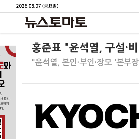
2026.08.07 (금요일)
홍준표 "윤석열, 구설·
"윤석열, 본인·부인·장모 '본부장