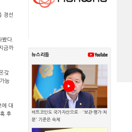
종 경선
다봤다.
 지금까
뉴스리듬
"온갖
불가능
보에 대
비트코인도 국가자산으로…'보관·평가·처
혹 후
분' 기준은 숙제