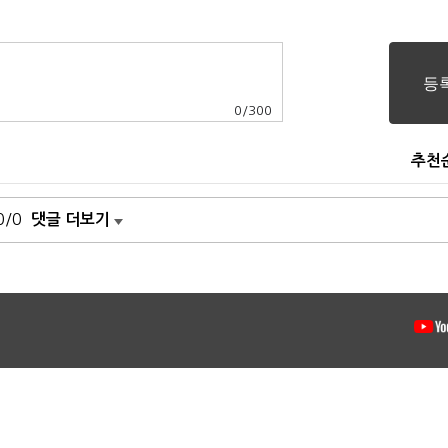
0
/
300
추천
0/0
댓글 더보기