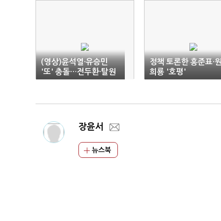
(영상)윤석열·유승민
정책 토론한 홍준표·
'또' 충돌…전두환·탈원
희룡 '호평'
전 놓고 격론
장윤서
뉴스북