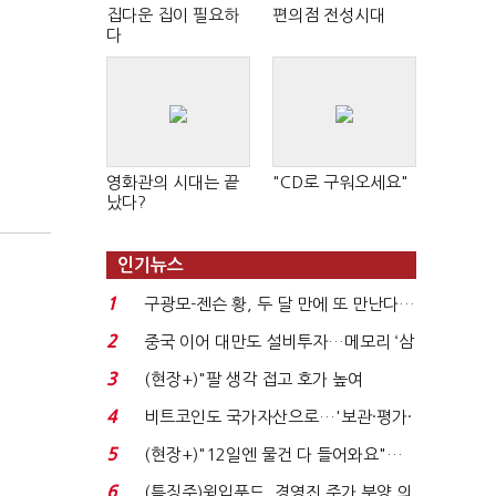
집다운 집이 필요하
편의점 전성시대
다
영화관의 시대는 끝
"CD로 구워오세요"
났다?
인기뉴스
1
구광모-젠슨 황, 두 달 만에 또 만난다…
로봇·AI 등 논...
2
중국 이어 대만도 설비투자…메모리 ‘삼
국전쟁’
3
(현장+)"팔 생각 접고 호가 높여
요"…'덜 똘똘한 한 채' 20...
4
비트코인도 국가자산으로…'보관·평가·
처분' 기준은 ...
5
(현장+)"12일엔 물건 다 들어와요"…
빈 매대 채우며 문 연 ...
6
(특징주)윙입푸드, 경영진 주가 부양 의