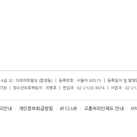
길 32, 이토마토빌딩 (합정동) ㅣ 등록번호 : 서울아 00515 ㅣ 등록일자 및 발행일자 :
성 ㅣ 청소년보호책임자 : 최병호 ㅣ 편집국 : 02-2128-3874 ㅣ 사업국 : 02-21
고안내
개인정보취급방침
IR CLUB
고충처리인제도 안내
서
I
I
I
I