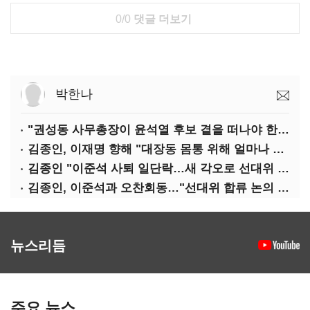
0/0
댓글 더보기
박한나
"권성동 사무총장이 윤석열 후보 곁을 떠나야 한다"
김종인, 이재명 향해 "대장동 몸통 위해 얼마나 죽어야 하나"
김종인 "이준석 사퇴 일단락…새 각오로 선대위 꾸리겠다"
김종인, 이준석과 오찬회동…"선대위 합류 논의 없었다"(종합)
뉴스리듬
주요 뉴스