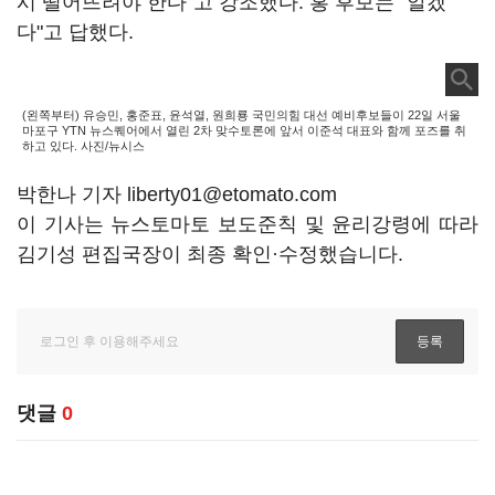
시 떨어뜨려야 한다"고 강조했다. 홍 후보는 "알겠
다"고 답했다.
(왼쪽부터) 유승민, 홍준표, 윤석열, 원희룡 국민의힘 대선 예비후보들이 22일 서울
마포구 YTN 뉴스퀘어에서 열린 2차 맞수토론에 앞서 이준석 대표와 함께 포즈를 취
하고 있다. 사진/뉴시스
박한나 기자 liberty01@etomato.com
이 기사는 뉴스토마토 보도준칙 및 윤리강령에 따라
김기성 편집국장이 최종 확인·수정했습니다.
댓글
0