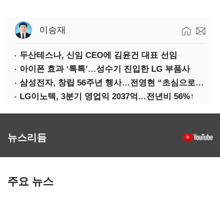
이승재
두산테스나, 신임 CEO에 김윤건 대표 선임
아이폰 효과 ‘톡톡’…성수기 진입한 LG 부품사
삼성전자, 창립 56주년 행사…전영현 “초심으로 경쟁력 회복해야”
LG이노텍, 3분기 영업익 2037억…전년비 56%↑
뉴스리듬
주요 뉴스