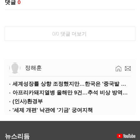
댓글
0
0/0
댓글 더보기
정해훈
세계성장률 상향 조정했지만…한국은 '중국발 살얼음판'
아프리카돼지열병 올해만 9건…추석 비상 방역에 '총력'
(인사)환경부
'세제 개편' 낙관에 '기금' 궁여지책
뉴스리듬