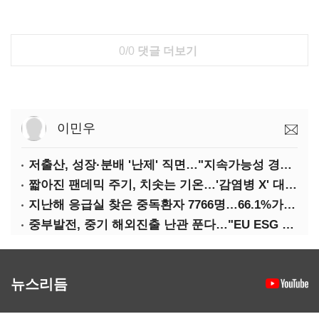
0/0
댓글 더보기
이민우
저출산, 성장·분배 '난제' 직면…"지속가능성 경고등"
짧아진 팬데믹 주기, 치솟는 기온…'감염병 X' 대비해야
지난해 응급실 찾은 중독환자 7766명…66.1%가 '의도적 중독'
중부발전, 중기 해외진출 난관 푼다…"EU ESG 실사 공동 대응"
뉴스리듬