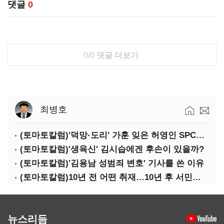
댓글
0
0/0
댓글 더보기
최병호
(토마토칼럼)'덕망·도리' 가훈 잊은 허영인 SPC그룹 회장
(토마토칼럼)'생육신' 김시습에겐 후손이 있을까?
(토마토칼럼)'김용남 성범죄 변호' 기사를 쓴 이유
(토마토칼럼)10년 전 어떤 취재…10년 후 서민석·박상용
뉴스리듬