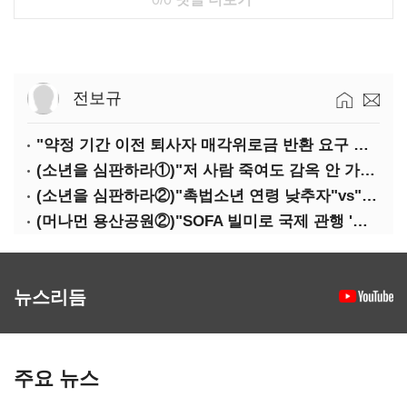
전보규
"약정 기간 이전 퇴사자 매각위로금 반환 요구 타당"
(소년을 심판하라①)"저 사람 죽여도 감옥 안 가죠"…법 비웃는 소년들
(소년을 심판하라②)"촉법소년 연령 낮추자"vs"안된다"…논쟁만 반복
(머나먼 용산공원②)"SOFA 빌미로 국제 관행 '오염자 부담원칙' 무시"
뉴스리듬
주요 뉴스