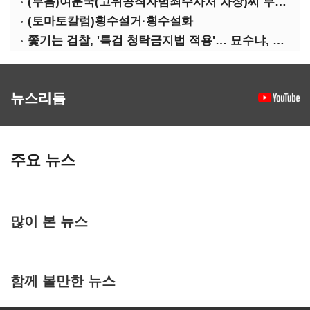
(부음)여운국(고위공직자범죄수사처 차장)씨 부친상
(토마토칼럼)횡수설거·횡수설화
쫓기는 검찰, '특검 청탁금지법 적용'… 묘수냐, 무리수냐
뉴스리듬
주요 뉴스
많이 본 뉴스
함께 볼만한 뉴스